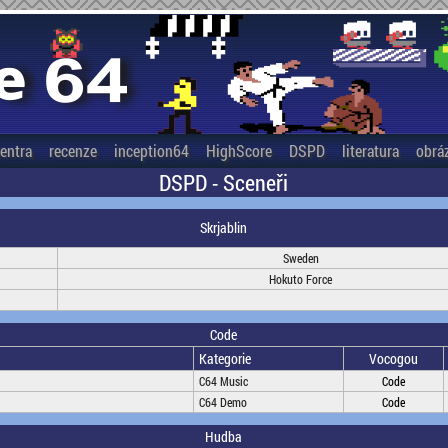
entra
recenze
inception64
HighScore
DSPD
literatura
obrá
DSPD - Sceneři
Skrjablin
Sweden
Hokuto Force
Code
Kategorie
Vocogou
C64 Music
Code
C64 Demo
Code
Hudba