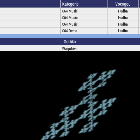
Kategorie
Vocogou
C64 Music
Hudba
C64 Music
Hudba
C64 Music
Hudba
C64 Demo
Hudba
Grafika
Warpdrive