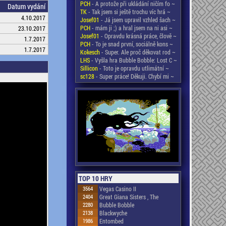
PCH
- A protože při ukládání ničím fo ~
Datum vydání
TK
- Tak jsem si ještě trochu víc hrá ~
4.10.2017
Josef01
- Já jsem upravil vzhled šach ~
PCH
- mám ji ;) a hral jsem na ni asi ~
23.10.2017
Josef01
- Opravdu krásná práce, člově ~
1.7.2017
PCH
- To je snad první, sociálně kons ~
1.7.2017
Kokesch
- Super. Ale proč děkovat rod ~
LHS
- Vyšla hra Bubble Bobble: Lost C ~
Sillicon
- Toto je opravdu utlimátní ~
sc128
- Super práce! Děkuji. Chybí mi ~
TOP 10 HRY
3564
Vegas Casino II
2404
Great Giana Sisters , The
2280
Bubble Bobble
2138
Blackwyche
1986
Entombed