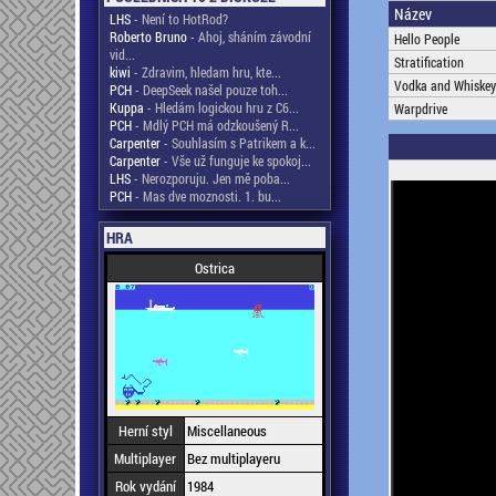
Název
LHS
- Není to HotRod?
Roberto Bruno
- Ahoj, sháním závodní
Hello People
vid...
Stratification
kiwi
- Zdravim, hledam hru, kte...
Vodka and Whiskey
PCH
- DeepSeek našel pouze toh...
Kuppa
- Hledám logickou hru z C6...
Warpdrive
PCH
- Mdlý PCH má odzkoušený R...
Carpenter
- Souhlasím s Patrikem a k...
Carpenter
- Vše už funguje ke spokoj...
LHS
- Nerozporuju. Jen mě poba...
PCH
- Mas dve moznosti. 1. bu...
HRA
Ostrica
Herní styl
Miscellaneous
Multiplayer
Bez multiplayeru
Rok vydání
1984