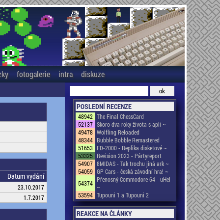
zky
fotogalerie
intra
diskuze
POSLEDNÍ RECENZE
48942
The Final ChessCard
52137
Skoro dva roky života s apli ~
49478
Wolfling Reloaded
48344
Bubble Bobble Remastered
51653
FD-2000 - Replika disketové ~
53325
Revision 2023 - Pártyreport
54907
8MIDAS - Tak trochu jiná ark ~
54059
GP Cars - česká závodní hra! ~
Datum vydání
Přenosný Commodore 64 - uHel
54374
23.10.2017
~
53594
Tupouni 1 a Tupouni 2
1.7.2017
REAKCE NA ČLÁNKY