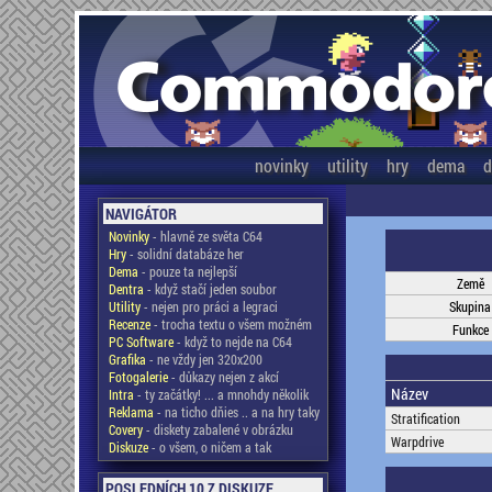
novinky
utility
hry
dema
d
NAVIGÁTOR
Novinky
- hlavně ze světa C64
Hry
- solidní databáze her
Dema
- pouze ta nejlepší
Země
Dentra
- když stačí jeden soubor
Utility
- nejen pro práci a legraci
Skupina
Recenze
- trocha textu o všem možném
Funkce
PC Software
- když to nejde na C64
Grafika
- ne vždy jen 320x200
Fotogalerie
- důkazy nejen z akcí
Název
Intra
- ty začátky! ... a mnohdy několik
Reklama
- na ticho dňies .. a na hry taky
Stratification
Covery
- diskety zabalené v obrázku
Warpdrive
Diskuze
- o všem, o ničem a tak
POSLEDNÍCH 10 Z DISKUZE