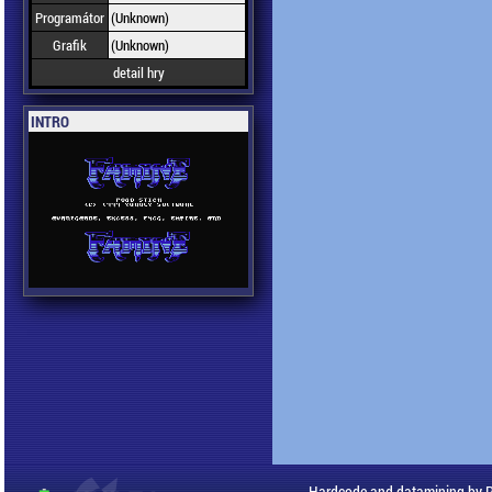
Programátor
(Unknown)
Grafik
(Unknown)
detail hry
INTRO
Hardcode and datamining by 