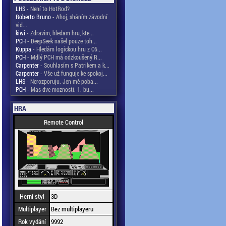
LHS
- Není to HotRod?
Roberto Bruno
- Ahoj, sháním závodní
vid...
kiwi
- Zdravim, hledam hru, kte...
PCH
- DeepSeek našel pouze toh...
Kuppa
- Hledám logickou hru z C6...
PCH
- Mdlý PCH má odzkoušený R...
Carpenter
- Souhlasím s Patrikem a k...
Carpenter
- Vše už funguje ke spokoj...
LHS
- Nerozporuju. Jen mě poba...
PCH
- Mas dve moznosti. 1. bu...
HRA
Remote Control
Herní styl
3D
Multiplayer
Bez multiplayeru
Rok vydání
9992