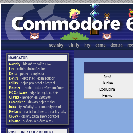
novinky
utility
hry
dema
dentra
re
NAVIGÁTOR
Novinky
- hlavně ze světa C64
Hry
- solidní databáze her
Dema
- pouze ta nejlepší
Země
Dentra
- když stačí jeden soubor
Utility
- nejen pro práci a legraci
Skupina
Recenze
- trocha textu o všem možném
Ex-skupina
PC Software
- když to nejde na C64
Funkce
Grafika
- ne vždy jen 320x200
Fotogalerie
- důkazy nejen z akcí
Intra
- ty začátky! ... a mnohdy několik
Reklama
- na ticho dňies .. a na hry taky
Covery
- diskety zabalené v obrázku
Diskuze
- o všem, o ničem a tak
POSLEDNÍCH 10 Z DISKUZE