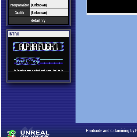
Programátor
(Unknown)
Grafik
(Unknown)
detail hry
INTRO
Hardcode and datamining by 