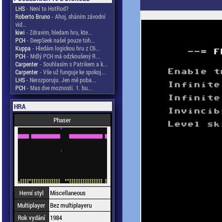
LHS
- Není to HotRod?
Roberto Bruno
- Ahoj, sháním závodní
vid...
kiwi
- Zdravim, hledam hru, kte...
PCH
- DeepSeek našel pouze toh...
Kuppa
- Hledám logickou hru z C6...
PCH
- Mdlý PCH má odzkoušený R...
Carpenter
- Souhlasím s Patrikem a k...
Carpenter
- Vše už funguje ke spokoj...
LHS
- Nerozporuju. Jen mě poba...
PCH
- Mas dve moznosti. 1. bu...
HRA
Phaser
Herní styl
Miscellaneous
Multiplayer
Bez multiplayeru
Rok vydání
1984