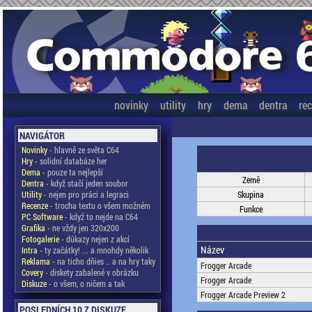
novinky
utility
hry
dema
dentra
re
NAVIGÁTOR
Novinky
- hlavně ze světa C64
Hry
- solidní databáze her
Dema
- pouze ta nejlepší
Země
Dentra
- když stačí jeden soubor
Utility
- nejen pro práci a legraci
Skupina
Recenze
- trocha textu o všem možném
Funkce
PC Software
- když to nejde na C64
Grafika
- ne vždy jen 320x200
Fotogalerie
- důkazy nejen z akcí
Název
Intra
- ty začátky! ... a mnohdy několik
Reklama
- na ticho dňies .. a na hry taky
Frogger Arcade
Covery
- diskety zabalené v obrázku
Frogger Arcade
Diskuze
- o všem, o ničem a tak
Frogger Arcade Preview 2
POSLEDNÍCH 10 Z DISKUZE