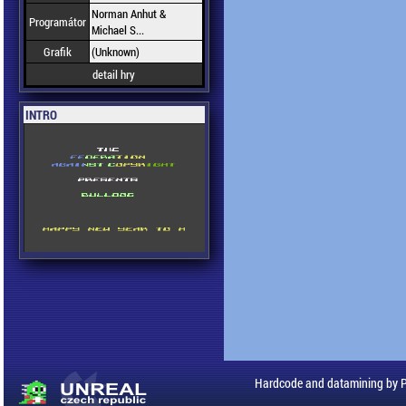
Norman Anhut &
Programátor
Michael S...
Grafik
(Unknown)
detail hry
INTRO
Hardcode and datamining by 