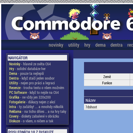
novinky
utility
hry
dema
dentra
re
NAVIGÁTOR
Novinky
- hlavně ze světa C64
Hry
- solidní databáze her
Dema
- pouze ta nejlepší
Země
Dentra
- když stačí jeden soubor
Utility
- nejen pro práci a legraci
Funkce
Recenze
- trocha textu o všem možném
PC Software
- když to nejde na C64
Grafika
- ne vždy jen 320x200
Název
Fotogalerie
- důkazy nejen z akcí
Intra
- ty začátky! ... a mnohdy několik
7dshoot
Reklama
- na ticho dňies .. a na hry taky
Covery
- diskety zabalené v obrázku
Diskuze
- o všem, o ničem a tak
POSLEDNÍCH 10 Z DISKUZE