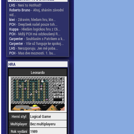
LHS
- Není to HotRod?
Roberto Bruno
- Ahoj, sháním závodní
vid...
kiwi
- Zdravim, hledam hru, kte...
PCH
- DeepSeek našel pouze toh...
Kuppa
- Hledám logickou hru z C6...
PCH
- Mdlý PCH má odzkoušený R...
Carpenter
- Souhlasím s Patrikem a k...
Carpenter
- Vše už funguje ke spokoj...
LHS
- Nerozporuju. Jen mě poba...
PCH
- Mas dve moznosti. 1. bu...
HRA
Leonardo
Herní styl
Logical Game
Multiplayer
Bez multiplayeru
Rok vydání
1989