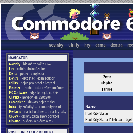
novinky
utility
hry
dema
dentra
re
NAVIGÁTOR
Novinky
- hlavně ze světa C64
Hry
- solidní databáze her
Dema
- pouze ta nejlepší
Země
Dentra
- když stačí jeden soubor
Utility
- nejen pro práci a legraci
Skupina
Recenze
- trocha textu o všem možném
Funkce
PC Software
- když to nejde na C64
Grafika
- ne vždy jen 320x200
Fotogalerie
- důkazy nejen z akcí
Název
Intra
- ty začátky! ... a mnohdy několik
Reklama
- na ticho dňies .. a na hry taky
Pixel City Skater
Covery
- diskety zabalené v obrázku
Pixel City Skater [16kb cartridge]
Diskuze
- o všem, o ničem a tak
POSLEDNÍCH 10 Z DISKUZE