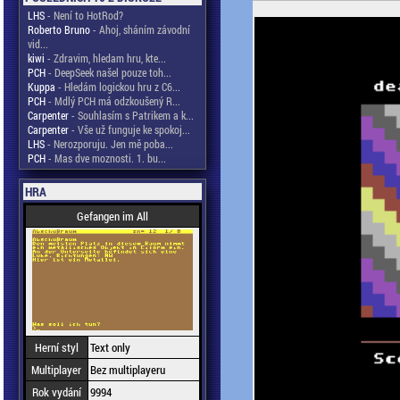
LHS
- Není to HotRod?
Roberto Bruno
- Ahoj, sháním závodní
vid...
kiwi
- Zdravim, hledam hru, kte...
PCH
- DeepSeek našel pouze toh...
Kuppa
- Hledám logickou hru z C6...
PCH
- Mdlý PCH má odzkoušený R...
Carpenter
- Souhlasím s Patrikem a k...
Carpenter
- Vše už funguje ke spokoj...
LHS
- Nerozporuju. Jen mě poba...
PCH
- Mas dve moznosti. 1. bu...
HRA
Gefangen im All
Herní styl
Text only
Multiplayer
Bez multiplayeru
Rok vydání
9994