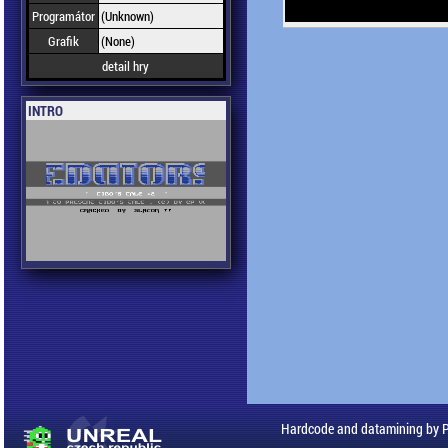
Programátor
(Unknown)
Grafik
(None)
detail hry
INTRO
Hardcode and datamining by 