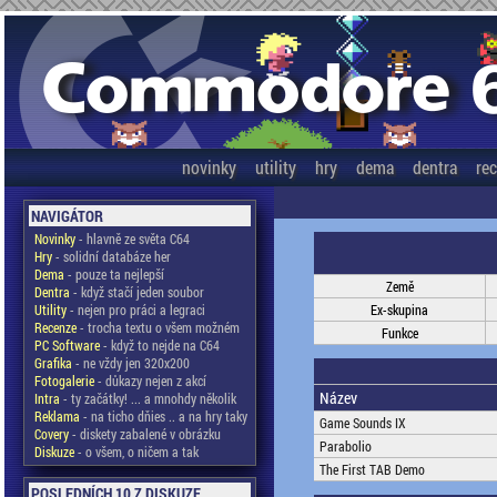
novinky
utility
hry
dema
dentra
re
NAVIGÁTOR
Novinky
- hlavně ze světa C64
Hry
- solidní databáze her
Dema
- pouze ta nejlepší
Země
Dentra
- když stačí jeden soubor
Utility
- nejen pro práci a legraci
Ex-skupina
Recenze
- trocha textu o všem možném
Funkce
PC Software
- když to nejde na C64
Grafika
- ne vždy jen 320x200
Fotogalerie
- důkazy nejen z akcí
Název
Intra
- ty začátky! ... a mnohdy několik
Reklama
- na ticho dňies .. a na hry taky
Game Sounds IX
Covery
- diskety zabalené v obrázku
Parabolio
Diskuze
- o všem, o ničem a tak
The First TAB Demo
POSLEDNÍCH 10 Z DISKUZE