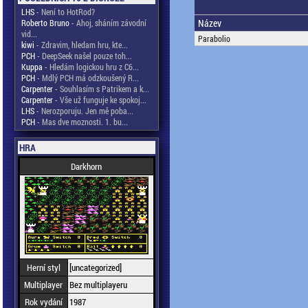
LHS
- Není to HotRod?
Název
Roberto Bruno
- Ahoj, sháním závodní
vid...
Parabolio
kiwi
- Zdravim, hledam hru, kte...
PCH
- DeepSeek našel pouze toh...
Kuppa
- Hledám logickou hru z C6...
PCH
- Mdlý PCH má odzkoušený R...
Carpenter
- Souhlasím s Patrikem a k...
Carpenter
- Vše už funguje ke spokoj...
LHS
- Nerozporuju. Jen mě poba...
PCH
- Mas dve moznosti. 1. bu...
HRA
Darkhorn
Herní styl
[uncategorized]
Multiplayer
Bez multiplayeru
Rok vydání
1987