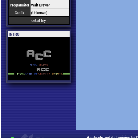
Programátor
Walt Brewer
Grafik
(Unknown)
detail hry
INTRO
Hardcode and datamining by 