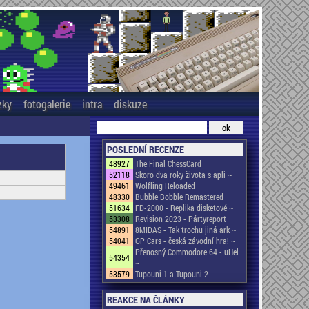
zky
fotogalerie
intra
diskuze
POSLEDNÍ RECENZE
48927
The Final ChessCard
52118
Skoro dva roky života s apli ~
49461
Wolfling Reloaded
48330
Bubble Bobble Remastered
51634
FD-2000 - Replika disketové ~
53308
Revision 2023 - Pártyreport
54891
8MIDAS - Tak trochu jiná ark ~
54041
GP Cars - česká závodní hra! ~
Přenosný Commodore 64 - uHel
54354
~
53579
Tupouni 1 a Tupouni 2
REAKCE NA ČLÁNKY