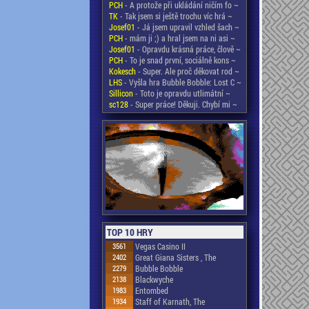
PCH
- A protože při ukládání ničím fo ~
TK
- Tak jsem si ještě trochu víc hrá ~
Josef01
- Já jsem upravil vzhled šach ~
PCH
- mám ji ;) a hral jsem na ni asi ~
Josef01
- Opravdu krásná práce, člově ~
PCH
- To je snad první, sociálně kons ~
Kokesch
- Super. Ale proč děkovat rod ~
LHS
- Vyšla hra Bubble Bobble: Lost C ~
Sillicon
- Toto je opravdu utlimátní ~
sc128
- Super práce! Děkuji. Chybí mi ~
TOP 10 HRY
3561
Vegas Casino II
2402
Great Giana Sisters , The
2279
Bubble Bobble
2138
Blackwyche
1983
Entombed
1934
Staff of Karnath, The