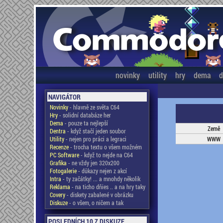
novinky
utility
hry
dema
d
NAVIGÁTOR
Novinky
- hlavně ze světa C64
Hry
- solidní databáze her
Dema
- pouze ta nejlepší
Země
Dentra
- když stačí jeden soubor
Utility
- nejen pro práci a legraci
WWW
Recenze
- trocha textu o všem možném
PC Software
- když to nejde na C64
Grafika
- ne vždy jen 320x200
Fotogalerie
- důkazy nejen z akcí
Intra
- ty začátky! ... a mnohdy několik
Reklama
- na ticho dňies .. a na hry taky
Covery
- diskety zabalené v obrázku
Diskuze
- o všem, o ničem a tak
POSLEDNÍCH 10 Z DISKUZE