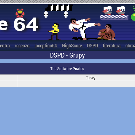
entra
recenze
inception64
HighScore
DSPD
literatura
obrá
DSPD - Grupy
The Software Pirates
Turkey