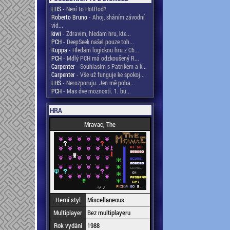
LHS
- Není to HotRod?
Roberto Bruno
- Ahoj, sháním závodní
vid...
kiwi
- Zdravim, hledam hru, kte...
PCH
- DeepSeek našel pouze toh...
Kuppa
- Hledám logickou hru z C6...
PCH
- Mdlý PCH má odzkoušený R...
Carpenter
- Souhlasím s Patrikem a k...
Carpenter
- Vše už funguje ke spokoj...
LHS
- Nerozporuju. Jen mě poba...
PCH
- Mas dve moznosti. 1. bu...
HRA
Mravac, The
Herní styl
Miscellaneous
Multiplayer
Bez multiplayeru
Rok vydání
1988