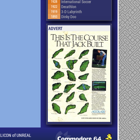
1928
International Soccer
1922
Decathlon
1919
3-D Labyrinth
1893
Dinky Doo
ADVERT
ILLICON of UNREAL