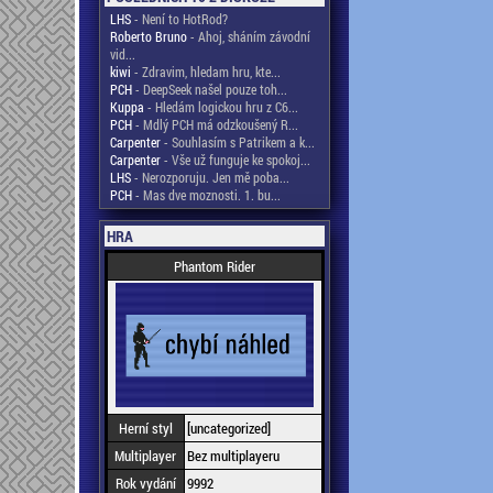
LHS
- Není to HotRod?
Roberto Bruno
- Ahoj, sháním závodní
vid...
kiwi
- Zdravim, hledam hru, kte...
PCH
- DeepSeek našel pouze toh...
Kuppa
- Hledám logickou hru z C6...
PCH
- Mdlý PCH má odzkoušený R...
Carpenter
- Souhlasím s Patrikem a k...
Carpenter
- Vše už funguje ke spokoj...
LHS
- Nerozporuju. Jen mě poba...
PCH
- Mas dve moznosti. 1. bu...
HRA
Phantom Rider
Herní styl
[uncategorized]
Multiplayer
Bez multiplayeru
Rok vydání
9992