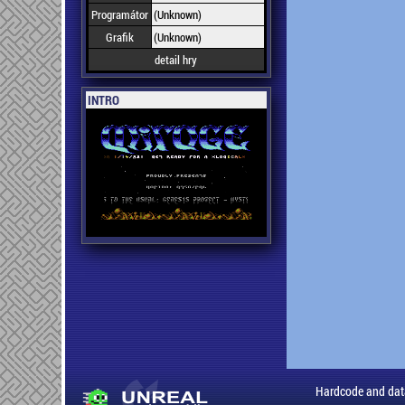
Programátor
(Unknown)
Grafik
(Unknown)
detail hry
INTRO
Hardcode and dat