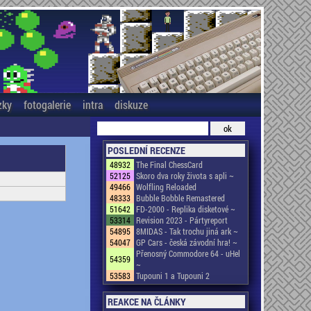
zky
fotogalerie
intra
diskuze
POSLEDNÍ RECENZE
48932
The Final ChessCard
52125
Skoro dva roky života s apli ~
49466
Wolfling Reloaded
48333
Bubble Bobble Remastered
51642
FD-2000 - Replika disketové ~
53314
Revision 2023 - Pártyreport
54895
8MIDAS - Tak trochu jiná ark ~
54047
GP Cars - česká závodní hra! ~
Přenosný Commodore 64 - uHel
54359
~
53583
Tupouni 1 a Tupouni 2
REAKCE NA ČLÁNKY