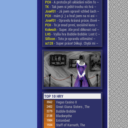
PCH
- A protože při ukládání ničím fo ~
TK
- Tak jsem si ještě trochu víc hrá ~
Josef01
- Já jsem upravil vzhled šach ~
PCH
- mám ji ;) a hral jsem na ni asi ~
Josef01
- Opravdu krásná práce, člově ~
PCH
- To je snad první, sociálně kons ~
Kokesch
- Super. Ale proč děkovat rod ~
LHS
- Vyšla hra Bubble Bobble: Lost C ~
Sillicon
- Toto je opravdu utlimátní ~
sc128
- Super práce! Děkuji. Chybí mi ~
TOP 10 HRY
3562
Vegas Casino II
2402
Great Giana Sisters , The
2279
Bubble Bobble
2138
Blackwyche
1984
Entombed
1934
Staff of Karnath, The