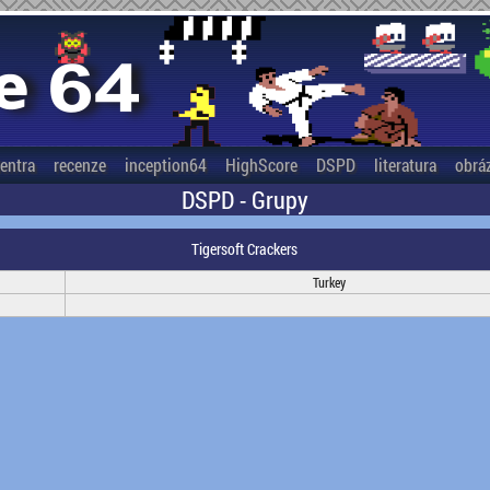
entra
recenze
inception64
HighScore
DSPD
literatura
obrá
DSPD - Grupy
Tigersoft Crackers
Turkey