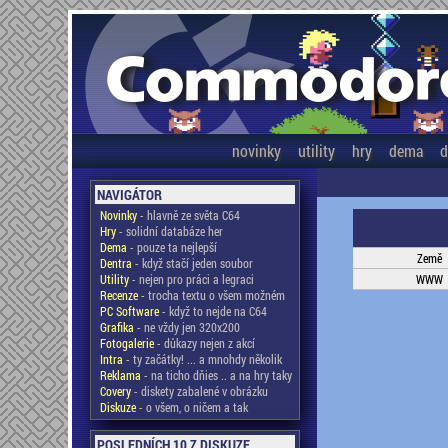
novinky
utility
hry
dema
d
NAVIGÁTOR
Novinky
- hlavně ze světa C64
Hry
- solidní databáze her
Dema
- pouze ta nejlepší
Země
Dentra
- když stačí jeden soubor
Utility
- nejen pro práci a legraci
WWW
Recenze
- trocha textu o všem možném
PC Software
- když to nejde na C64
Grafika
- ne vždy jen 320x200
Fotogalerie
- důkazy nejen z akcí
Intra
- ty začátky! ... a mnohdy několik
Reklama
- na ticho dňies .. a na hry taky
Covery
- diskety zabalené v obrázku
Diskuze
- o všem, o ničem a tak
POSLEDNÍCH 10 Z DISKUZE