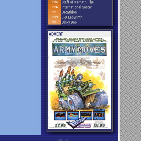
1934
Staff of Karnath, The
1926
International Soccer
1921
Decathlon
1919
3-D Labyrinth
1891
Dinky Doo
ADVERT