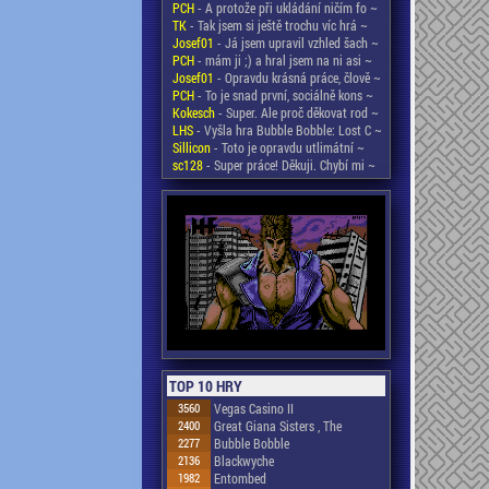
PCH
- A protože při ukládání ničím fo ~
TK
- Tak jsem si ještě trochu víc hrá ~
Josef01
- Já jsem upravil vzhled šach ~
PCH
- mám ji ;) a hral jsem na ni asi ~
Josef01
- Opravdu krásná práce, člově ~
PCH
- To je snad první, sociálně kons ~
Kokesch
- Super. Ale proč děkovat rod ~
LHS
- Vyšla hra Bubble Bobble: Lost C ~
Sillicon
- Toto je opravdu utlimátní ~
sc128
- Super práce! Děkuji. Chybí mi ~
TOP 10 HRY
3560
Vegas Casino II
2400
Great Giana Sisters , The
2277
Bubble Bobble
2136
Blackwyche
1982
Entombed