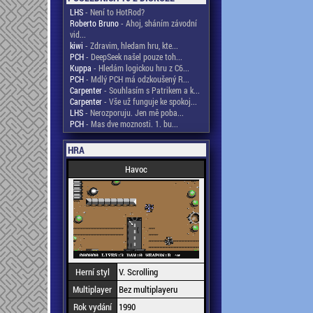
LHS
- Není to HotRod?
Roberto Bruno
- Ahoj, sháním závodní
vid...
kiwi
- Zdravim, hledam hru, kte...
PCH
- DeepSeek našel pouze toh...
Kuppa
- Hledám logickou hru z C6...
PCH
- Mdlý PCH má odzkoušený R...
Carpenter
- Souhlasím s Patrikem a k...
Carpenter
- Vše už funguje ke spokoj...
LHS
- Nerozporuju. Jen mě poba...
PCH
- Mas dve moznosti. 1. bu...
HRA
Havoc
Herní styl
V. Scrolling
Multiplayer
Bez multiplayeru
Rok vydání
1990