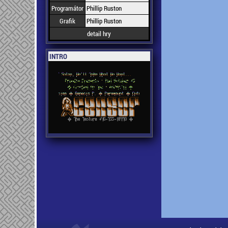
Programátor
Phillip Ruston
Grafik
Phillip Ruston
detail hry
INTRO