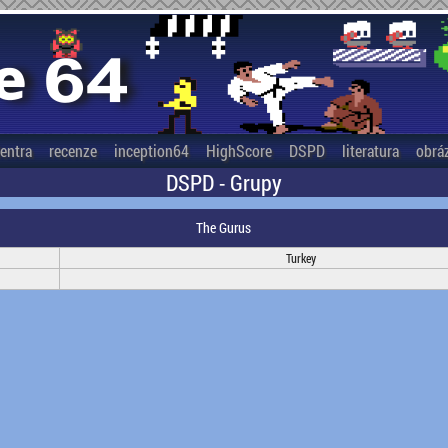
entra
recenze
inception64
HighScore
DSPD
literatura
obrá
DSPD - Grupy
The Gurus
Turkey