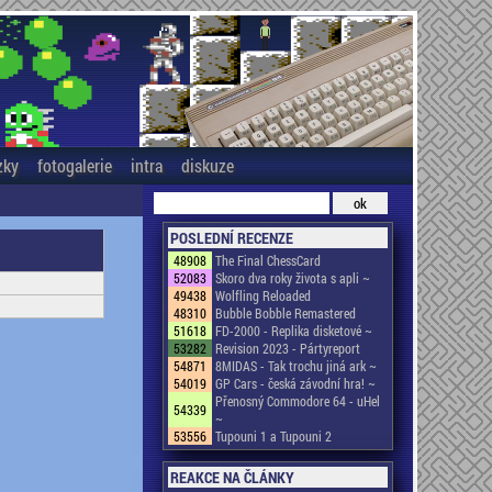
zky
fotogalerie
intra
diskuze
POSLEDNÍ RECENZE
48908
The Final ChessCard
52083
Skoro dva roky života s apli ~
49438
Wolfling Reloaded
48310
Bubble Bobble Remastered
51618
FD-2000 - Replika disketové ~
53282
Revision 2023 - Pártyreport
54871
8MIDAS - Tak trochu jiná ark ~
54019
GP Cars - česká závodní hra! ~
Přenosný Commodore 64 - uHel
54339
~
53556
Tupouni 1 a Tupouni 2
REAKCE NA ČLÁNKY