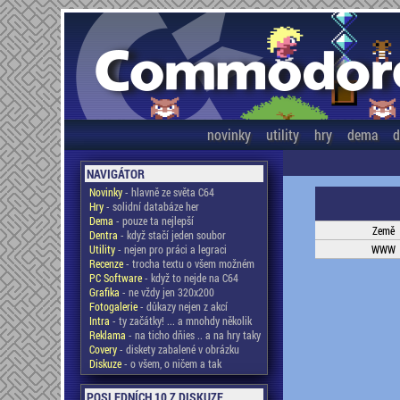
novinky
utility
hry
dema
d
NAVIGÁTOR
Novinky
- hlavně ze světa C64
Hry
- solidní databáze her
Dema
- pouze ta nejlepší
Země
Dentra
- když stačí jeden soubor
Utility
- nejen pro práci a legraci
WWW
Recenze
- trocha textu o všem možném
PC Software
- když to nejde na C64
Grafika
- ne vždy jen 320x200
Fotogalerie
- důkazy nejen z akcí
Intra
- ty začátky! ... a mnohdy několik
Reklama
- na ticho dňies .. a na hry taky
Covery
- diskety zabalené v obrázku
Diskuze
- o všem, o ničem a tak
POSLEDNÍCH 10 Z DISKUZE