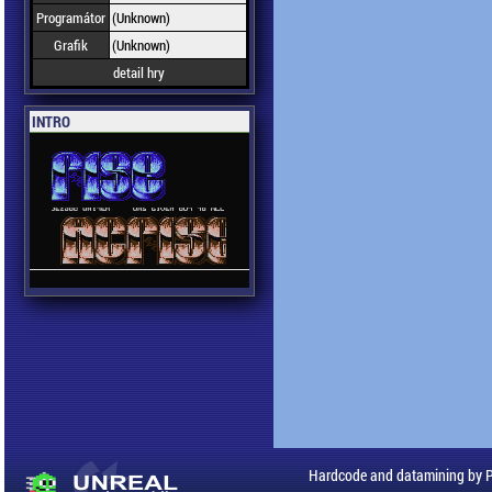
Programátor
(Unknown)
Grafik
(Unknown)
detail hry
INTRO
Hardcode and datamining by 