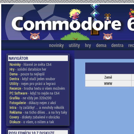
novinky
utility
hry
dema
dentra
re
NAVIGÁTOR
Novinky
- hlavně ze světa C64
Hry
- solidní databáze her
Dema
- pouze ta nejlepší
Země
Dentra
- když stačí jeden soubor
Utility
- nejen pro práci a legraci
WWW
Recenze
- trocha textu o všem možném
PC Software
- když to nejde na C64
Grafika
- ne vždy jen 320x200
Fotogalerie
- důkazy nejen z akcí
Intra
- ty začátky! ... a mnohdy několik
Reklama
- na ticho dňies .. a na hry taky
Covery
- diskety zabalené v obrázku
Diskuze
- o všem, o ničem a tak
POSLEDNÍCH 10 Z DISKUZE