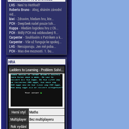
LHS
- Není to HotRod?
Roberto Bruno
- Ahoj, sháním závodní
vid...
kiwi
- Zdravim, hledam hru, kte...
PCH
- DeepSeek našel pouze toh...
Kuppa
- Hledám logickou hru z C6...
PCH
- Mdlý PCH má odzkoušený R...
Carpenter
- Souhlasím s Patrikem a k...
Carpenter
- Vše už funguje ke spokoj...
LHS
- Nerozporuju. Jen mě poba...
PCH
- Mas dve moznosti. 1. bu...
HRA
Ladders to Learning - Problem Solvi...
Herní styl
Maths
Multiplayer
Bez multiplayeru
Rok vydání