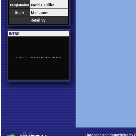
Programátor
David A. Collier
Grafik
Mark Jones
detail hry
INTRO
Hardcode and datamining by 