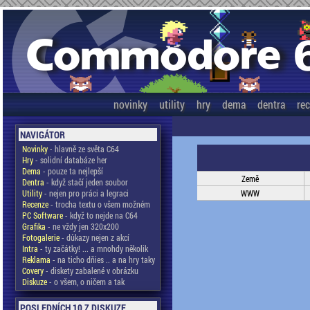
novinky
utility
hry
dema
dentra
re
NAVIGÁTOR
Novinky
- hlavně ze světa C64
Hry
- solidní databáze her
Dema
- pouze ta nejlepší
Země
Dentra
- když stačí jeden soubor
Utility
- nejen pro práci a legraci
WWW
Recenze
- trocha textu o všem možném
PC Software
- když to nejde na C64
Grafika
- ne vždy jen 320x200
Fotogalerie
- důkazy nejen z akcí
Intra
- ty začátky! ... a mnohdy několik
Reklama
- na ticho dňies .. a na hry taky
Covery
- diskety zabalené v obrázku
Diskuze
- o všem, o ničem a tak
POSLEDNÍCH 10 Z DISKUZE