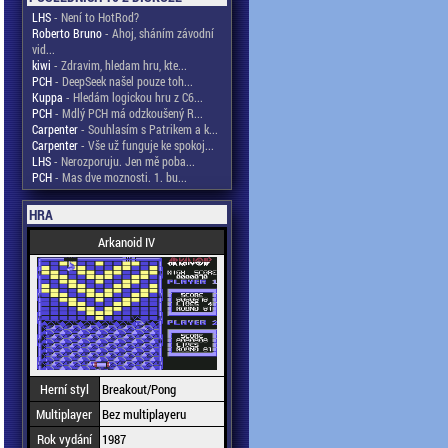
LHS
- Není to HotRod?
Roberto Bruno
- Ahoj, sháním závodní
vid...
kiwi
- Zdravim, hledam hru, kte...
PCH
- DeepSeek našel pouze toh...
Kuppa
- Hledám logickou hru z C6...
PCH
- Mdlý PCH má odzkoušený R...
Carpenter
- Souhlasím s Patrikem a k...
Carpenter
- Vše už funguje ke spokoj...
LHS
- Nerozporuju. Jen mě poba...
PCH
- Mas dve moznosti. 1. bu...
HRA
Arkanoid IV
Herní styl
Breakout/Pong
Multiplayer
Bez multiplayeru
Rok vydání
1987