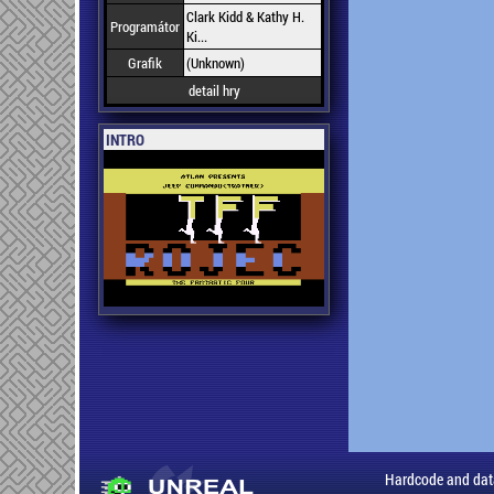
Clark Kidd & Kathy H.
Programátor
Ki...
Grafik
(Unknown)
detail hry
INTRO
Hardcode and dat