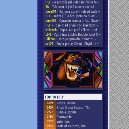
PCH
- A protože při ukládání ničím fo ~
TK
- Tak jsem si ještě trochu víc hrá ~
Josef01
- Já jsem upravil vzhled šach ~
PCH
- mám ji ;) a hral jsem na ni asi ~
Josef01
- Opravdu krásná práce, člově ~
PCH
- To je snad první, sociálně kons ~
Kokesch
- Super. Ale proč děkovat rod ~
LHS
- Vyšla hra Bubble Bobble: Lost C ~
Sillicon
- Toto je opravdu utlimátní ~
sc128
- Super práce! Děkuji. Chybí mi ~
TOP 10 HRY
3559
Vegas Casino II
2400
Great Giana Sisters , The
2277
Bubble Bobble
2136
Blackwyche
1982
Entombed
1934
Staff of Karnath, The