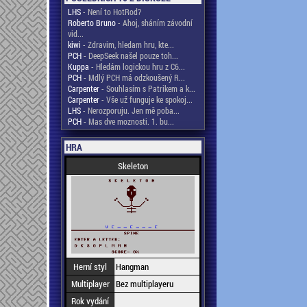
LHS
- Není to HotRod?
Roberto Bruno
- Ahoj, sháním závodní
vid...
kiwi
- Zdravim, hledam hru, kte...
PCH
- DeepSeek našel pouze toh...
Kuppa
- Hledám logickou hru z C6...
PCH
- Mdlý PCH má odzkoušený R...
Carpenter
- Souhlasím s Patrikem a k...
Carpenter
- Vše už funguje ke spokoj...
LHS
- Nerozporuju. Jen mě poba...
PCH
- Mas dve moznosti. 1. bu...
HRA
Skeleton
Herní styl
Hangman
Multiplayer
Bez multiplayeru
Rok vydání