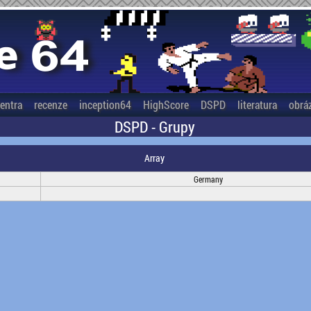
entra
recenze
inception64
HighScore
DSPD
literatura
obrá
DSPD - Grupy
Array
Germany