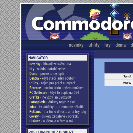
novinky
utility
hry
dema
d
NAVIGÁTOR
Novinky
- hlavně ze světa C64
Hry
- solidní databáze her
Dema
- pouze ta nejlepší
Země
Dentra
- když stačí jeden soubor
Utility
- nejen pro práci a legraci
WWW
Recenze
- trocha textu o všem možném
PC Software
- když to nejde na C64
Grafika
- ne vždy jen 320x200
Fotogalerie
- důkazy nejen z akcí
Intra
- ty začátky! ... a mnohdy několik
Reklama
- na ticho dňies .. a na hry taky
Covery
- diskety zabalené v obrázku
Diskuze
- o všem, o ničem a tak
POSLEDNÍCH 10 Z DISKUZE