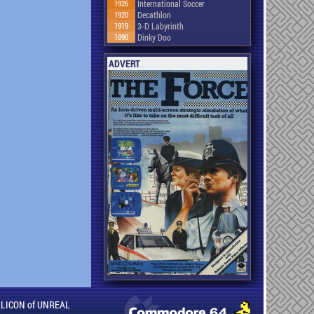
1926
International Soccer
1920
Decathlon
1919
3-D Labyrinth
1890
Dinky Doo
ADVERT
ILLICON of UNREAL