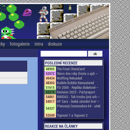
zky
fotogalerie
intra
diskuze
POSLEDNÍ RECENZE
48905
The Final ChessCard
52072
Skoro dva roky života s apli ~
49434
Wolfling Reloaded
48303
Bubble Bobble Remastered
51615
FD-2000 - Replika disketové ~
53275
Revision 2023 - Pártyreport
54861
8MIDAS - Tak trochu jiná ark ~
54017
GP Cars - česká závodní hra! ~
Přenosný Commodore 64 - uHel
54337
~
53549
Tupouni 1 a Tupouni 2
REAKCE NA ČLÁNKY