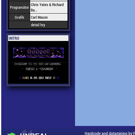
Chris Yates & Richard
Programátor
Ba...
Grafik
Carl Mason
detail hry
INTRO
Hardcode and datamining by 