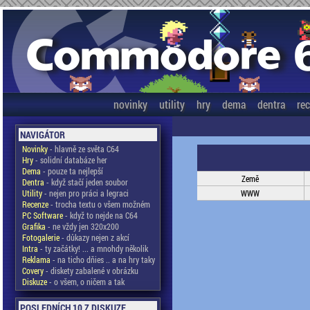
novinky
utility
hry
dema
dentra
re
NAVIGÁTOR
Novinky
- hlavně ze světa C64
Hry
- solidní databáze her
Dema
- pouze ta nejlepší
Země
Dentra
- když stačí jeden soubor
Utility
- nejen pro práci a legraci
WWW
Recenze
- trocha textu o všem možném
PC Software
- když to nejde na C64
Grafika
- ne vždy jen 320x200
Fotogalerie
- důkazy nejen z akcí
Intra
- ty začátky! ... a mnohdy několik
Reklama
- na ticho dňies .. a na hry taky
Covery
- diskety zabalené v obrázku
Diskuze
- o všem, o ničem a tak
POSLEDNÍCH 10 Z DISKUZE