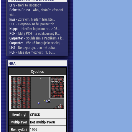
LHS
- Není to HotRod?
Roberto Bruno
- Ahoj, sháním závodní
vid...
kiwi
- Zdravim, hledam hru, kte...
PCH
- DeepSeek našel pouze toh...
Kuppa
- Hledám logickou hru z C6...
PCH
- Mdlý PCH má odzkoušený R...
Carpenter
- Souhlasím s Patrikem a k...
Carpenter
- Vše už funguje ke spokoj...
LHS
- Nerozporuju. Jen mě poba...
PCH
- Mas dve moznosti. 1. bu...
HRA
Cycotics
Herní styl
SEUCK
Multiplayer
Bez multiplayeru
Rok vydání
1996