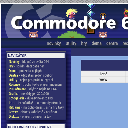
novinky
utility
hry
dema
dentra
re
NAVIGÁTOR
Novinky
- hlavně ze světa C64
Hry
- solidní databáze her
Dema
- pouze ta nejlepší
Země
Dentra
- když stačí jeden soubor
Utility
- nejen pro práci a legraci
WWW
Recenze
- trocha textu o všem možném
PC Software
- když to nejde na C64
Grafika
- ne vždy jen 320x200
Fotogalerie
- důkazy nejen z akcí
Intra
- ty začátky! ... a mnohdy několik
Reklama
- na ticho dňies .. a na hry taky
Covery
- diskety zabalené v obrázku
Diskuze
- o všem, o ničem a tak
POSLEDNÍCH 10 Z DISKUZE