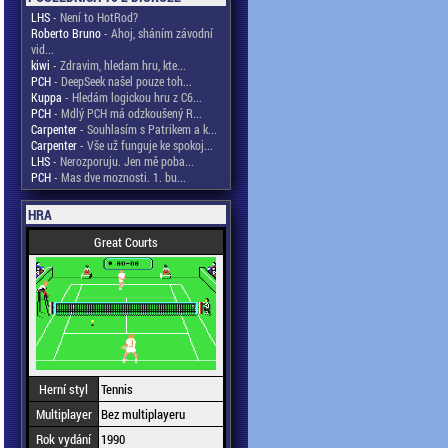
LHS
- Není to HotRod?
Roberto Bruno
- Ahoj, sháním závodní
vid...
kiwi
- Zdravim, hledam hru, kte...
PCH
- DeepSeek našel pouze toh...
Kuppa
- Hledám logickou hru z C6...
PCH
- Mdlý PCH má odzkoušený R...
Carpenter
- Souhlasím s Patrikem a k...
Carpenter
- Vše už funguje ke spokoj...
LHS
- Nerozporuju. Jen mě poba...
PCH
- Mas dve moznosti. 1. bu...
HRA
Great Courts
Herní styl
Tennis
Multiplayer
Bez multiplayeru
Rok vydání
1990