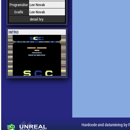
Programátor
Lee Novak
Grafik
Lee Novak
detail hry
INTRO
Hardcode and datamining by 