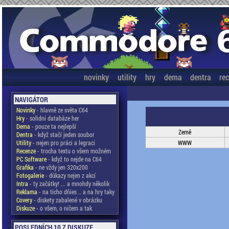
novinky
utility
hry
dema
dentra
re
NAVIGÁTOR
Novinky
- hlavně ze světa C64
Hry
- solidní databáze her
Dema
- pouze ta nejlepší
Země
Dentra
- když stačí jeden soubor
Utility
- nejen pro práci a legraci
WWW
Recenze
- trocha textu o všem možném
PC Software
- když to nejde na C64
Grafika
- ne vždy jen 320x200
Fotogalerie
- důkazy nejen z akcí
Intra
- ty začátky! ... a mnohdy několik
Reklama
- na ticho dňies .. a na hry taky
Covery
- diskety zabalené v obrázku
Diskuze
- o všem, o ničem a tak
POSLEDNÍCH 10 Z DISKUZE