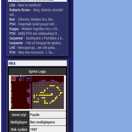
LHS
- Není to HotRod?
Roberto Bruno
- Ahoj, sháním závodní
vid...
kiwi
- Zdravim, hledam hru, kte...
PCH
- DeepSeek našel pouze toh...
Kuppa
- Hledám logickou hru z C6...
PCH
- Mdlý PCH má odzkoušený R...
Carpenter
- Souhlasím s Patrikem a k...
Carpenter
- Vše už funguje ke spokoj...
LHS
- Nerozporuju. Jen mě poba...
PCH
- Mas dve moznosti. 1. bu...
HRA
Sprite Logic
Herní styl
Puzzle
Multiplayer
Bez multiplayeru
Rok vydání
1997