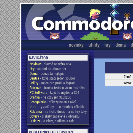
novinky
utility
hry
dema
d
NAVIGÁTOR
Novinky
- hlavně ze světa C64
Hry
- solidní databáze her
Dema
- pouze ta nejlepší
Země
Dentra
- když stačí jeden soubor
Utility
- nejen pro práci a legraci
WWW
Recenze
- trocha textu o všem možném
PC Software
- když to nejde na C64
Grafika
- ne vždy jen 320x200
Fotogalerie
- důkazy nejen z akcí
Intra
- ty začátky! ... a mnohdy několik
Reklama
- na ticho dňies .. a na hry taky
Covery
- diskety zabalené v obrázku
Diskuze
- o všem, o ničem a tak
POSLEDNÍCH 10 Z DISKUZE