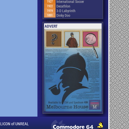
1927
International Soccer
1922
Decathlon
1919
3-D Labyrinth
1891
Dinky Doo
ADVERT
ILLICON of UNREAL