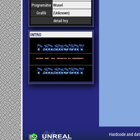
Programátor
Wusel
Grafik
(Unknown)
detail hry
INTRO
Hardcode and dat