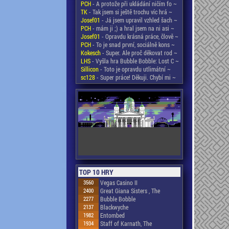
PCH
- A protože při ukládání ničím fo ~
TK
- Tak jsem si ještě trochu víc hrá ~
Josef01
- Já jsem upravil vzhled šach ~
PCH
- mám ji ;) a hral jsem na ni asi ~
Josef01
- Opravdu krásná práce, člově ~
PCH
- To je snad první, sociálně kons ~
Kokesch
- Super. Ale proč děkovat rod ~
LHS
- Vyšla hra Bubble Bobble: Lost C ~
Sillicon
- Toto je opravdu utlimátní ~
sc128
- Super práce! Děkuji. Chybí mi ~
TOP 10 HRY
3560
Vegas Casino II
2400
Great Giana Sisters , The
2277
Bubble Bobble
2137
Blackwyche
1982
Entombed
1934
Staff of Karnath, The