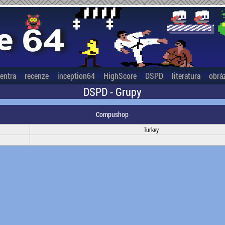
entra
recenze
inception64
HighScore
DSPD
literatura
obrá
DSPD - Grupy
Compushop
Turkey