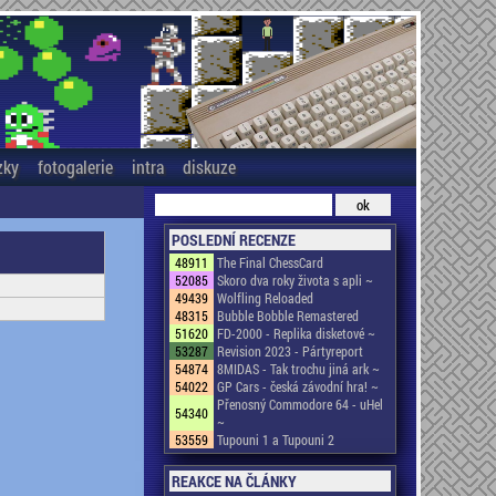
zky
fotogalerie
intra
diskuze
POSLEDNÍ RECENZE
48911
The Final ChessCard
52085
Skoro dva roky života s apli ~
49439
Wolfling Reloaded
48315
Bubble Bobble Remastered
51620
FD-2000 - Replika disketové ~
53287
Revision 2023 - Pártyreport
54874
8MIDAS - Tak trochu jiná ark ~
54022
GP Cars - česká závodní hra! ~
Přenosný Commodore 64 - uHel
54340
~
53559
Tupouni 1 a Tupouni 2
REAKCE NA ČLÁNKY