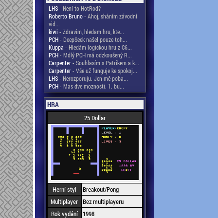
LHS
- Není to HotRod?
Roberto Bruno
- Ahoj, sháním závodní
vid...
kiwi
- Zdravim, hledam hru, kte...
PCH
- DeepSeek našel pouze toh...
Kuppa
- Hledám logickou hru z C6...
PCH
- Mdlý PCH má odzkoušený R...
Carpenter
- Souhlasím s Patrikem a k...
Carpenter
- Vše už funguje ke spokoj...
LHS
- Nerozporuju. Jen mě poba...
PCH
- Mas dve moznosti. 1. bu...
HRA
25 Dollar
Herní styl
Breakout/Pong
Multiplayer
Bez multiplayeru
Rok vydání
1998