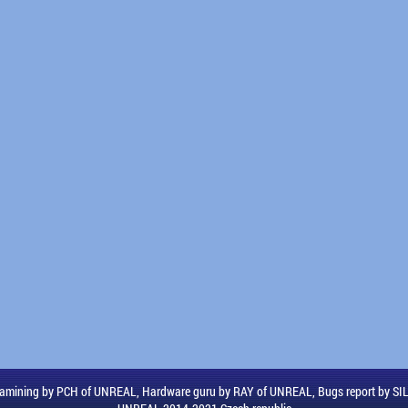
amining by PCH of UNREAL, Hardware guru by RAY of UNREAL, Bugs report by S