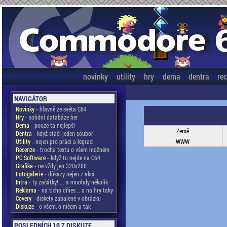
novinky
utility
hry
dema
dentra
re
NAVIGÁTOR
Novinky
- hlavně ze světa C64
Hry
- solidní databáze her
Dema
- pouze ta nejlepší
Země
Dentra
- když stačí jeden soubor
Utility
- nejen pro práci a legraci
WWW
Recenze
- trocha textu o všem možném
PC Software
- když to nejde na C64
Grafika
- ne vždy jen 320x200
Fotogalerie
- důkazy nejen z akcí
Intra
- ty začátky! ... a mnohdy několik
Reklama
- na ticho dňies .. a na hry taky
Covery
- diskety zabalené v obrázku
Diskuze
- o všem, o ničem a tak
POSLEDNÍCH 10 Z DISKUZE