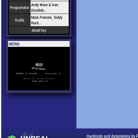
Andy Ware & Ivan
Programátor
Dimbleb...
Mark Potente, Teddy
Grafik
Ruck...
detail hry
INTRO
Hardcode and datamining by 