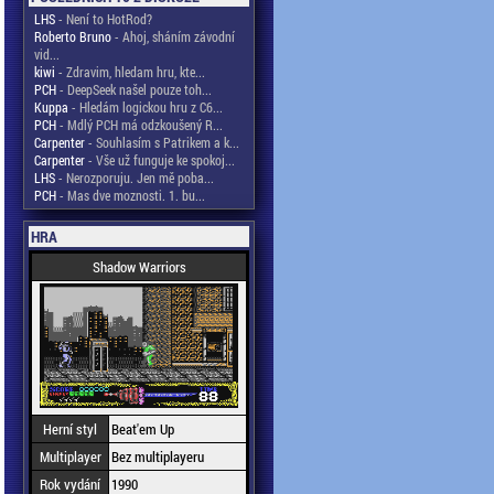
LHS
- Není to HotRod?
Roberto Bruno
- Ahoj, sháním závodní
vid...
kiwi
- Zdravim, hledam hru, kte...
PCH
- DeepSeek našel pouze toh...
Kuppa
- Hledám logickou hru z C6...
PCH
- Mdlý PCH má odzkoušený R...
Carpenter
- Souhlasím s Patrikem a k...
Carpenter
- Vše už funguje ke spokoj...
LHS
- Nerozporuju. Jen mě poba...
PCH
- Mas dve moznosti. 1. bu...
HRA
Shadow Warriors
Herní styl
Beat'em Up
Multiplayer
Bez multiplayeru
Rok vydání
1990