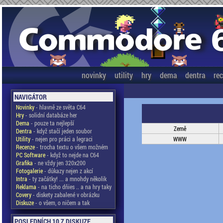
novinky
utility
hry
dema
dentra
re
NAVIGÁTOR
Novinky
- hlavně ze světa C64
Hry
- solidní databáze her
Dema
- pouze ta nejlepší
Země
Dentra
- když stačí jeden soubor
Utility
- nejen pro práci a legraci
WWW
Recenze
- trocha textu o všem možném
PC Software
- když to nejde na C64
Grafika
- ne vždy jen 320x200
Fotogalerie
- důkazy nejen z akcí
Intra
- ty začátky! ... a mnohdy několik
Reklama
- na ticho dňies .. a na hry taky
Covery
- diskety zabalené v obrázku
Diskuze
- o všem, o ničem a tak
POSLEDNÍCH 10 Z DISKUZE