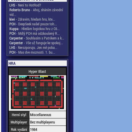
LHS
- Není to HotRod?
Roberto Bruno
- Ahoj, sháním závodní
vid...
kiwi
- Zdravim, hledam hru, kte...
PCH
- DeepSeek našel pouze toh...
Kuppa
- Hledám logickou hru z C6...
PCH
- Mdlý PCH má odzkoušený R...
Carpenter
- Souhlasím s Patrikem a k...
Carpenter
- Vše už funguje ke spokoj...
LHS
- Nerozporuju. Jen mě poba...
PCH
- Mas dve moznosti. 1. bu...
HRA
Hyper Blast
Herní styl
Miscellaneous
Multiplayer
Bez multiplayeru
Rok vydání
1984