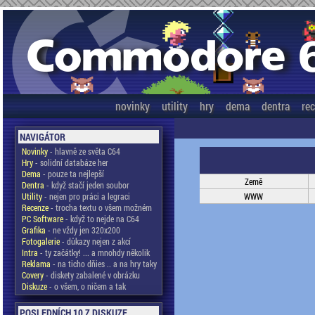
novinky
utility
hry
dema
dentra
re
NAVIGÁTOR
Novinky
- hlavně ze světa C64
Hry
- solidní databáze her
Dema
- pouze ta nejlepší
Země
Dentra
- když stačí jeden soubor
Utility
- nejen pro práci a legraci
WWW
Recenze
- trocha textu o všem možném
PC Software
- když to nejde na C64
Grafika
- ne vždy jen 320x200
Fotogalerie
- důkazy nejen z akcí
Intra
- ty začátky! ... a mnohdy několik
Reklama
- na ticho dňies .. a na hry taky
Covery
- diskety zabalené v obrázku
Diskuze
- o všem, o ničem a tak
POSLEDNÍCH 10 Z DISKUZE