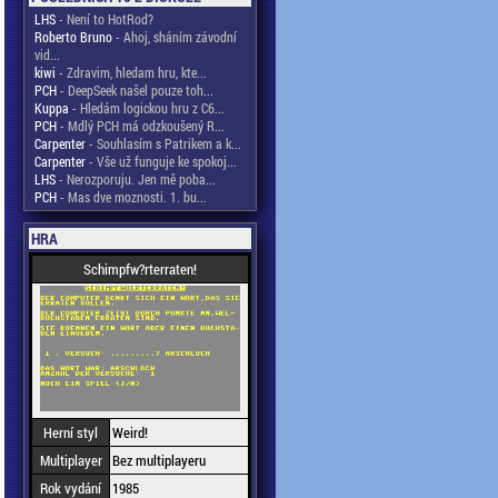
LHS
- Není to HotRod?
Roberto Bruno
- Ahoj, sháním závodní
vid...
kiwi
- Zdravim, hledam hru, kte...
PCH
- DeepSeek našel pouze toh...
Kuppa
- Hledám logickou hru z C6...
PCH
- Mdlý PCH má odzkoušený R...
Carpenter
- Souhlasím s Patrikem a k...
Carpenter
- Vše už funguje ke spokoj...
LHS
- Nerozporuju. Jen mě poba...
PCH
- Mas dve moznosti. 1. bu...
HRA
Schimpfw?rterraten!
Herní styl
Weird!
Multiplayer
Bez multiplayeru
Rok vydání
1985