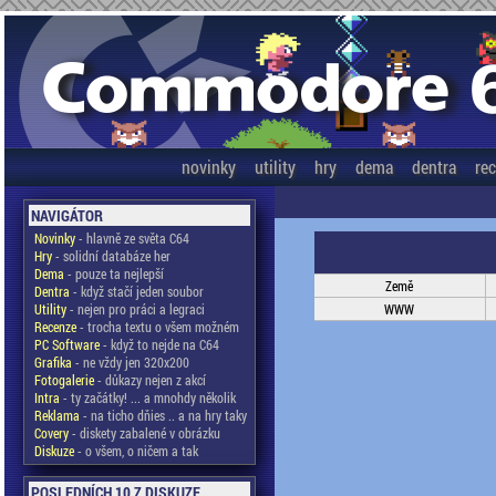
novinky
utility
hry
dema
dentra
re
NAVIGÁTOR
Novinky
- hlavně ze světa C64
Hry
- solidní databáze her
Dema
- pouze ta nejlepší
Země
Dentra
- když stačí jeden soubor
Utility
- nejen pro práci a legraci
WWW
Recenze
- trocha textu o všem možném
PC Software
- když to nejde na C64
Grafika
- ne vždy jen 320x200
Fotogalerie
- důkazy nejen z akcí
Intra
- ty začátky! ... a mnohdy několik
Reklama
- na ticho dňies .. a na hry taky
Covery
- diskety zabalené v obrázku
Diskuze
- o všem, o ničem a tak
POSLEDNÍCH 10 Z DISKUZE