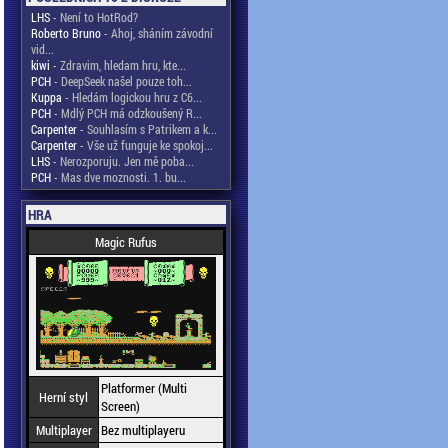
LHS
- Není to HotRod?
Roberto Bruno
- Ahoj, sháním závodní
vid...
kiwi
- Zdravim, hledam hru, kte...
PCH
- DeepSeek našel pouze toh...
Kuppa
- Hledám logickou hru z C6...
PCH
- Mdlý PCH má odzkoušený R...
Carpenter
- Souhlasím s Patrikem a k...
Carpenter
- Vše už funguje ke spokoj...
LHS
- Nerozporuju. Jen mě poba...
PCH
- Mas dve moznosti. 1. bu...
HRA
Magic Rufus
Platformer (Multi
Herní styl
Screen)
Multiplayer
Bez multiplayeru