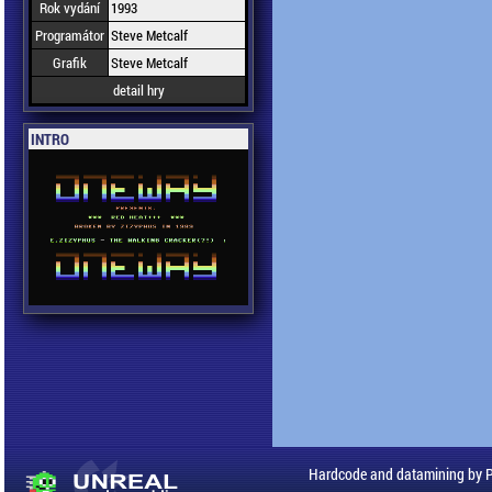
Rok vydání
1993
Programátor
Steve Metcalf
Grafik
Steve Metcalf
detail hry
INTRO
Hardcode and datamining by 