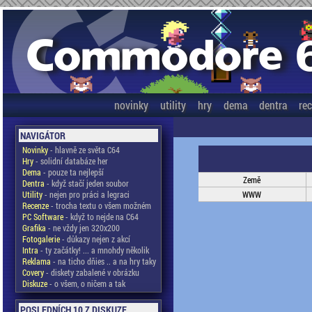
novinky
utility
hry
dema
dentra
re
NAVIGÁTOR
Novinky
- hlavně ze světa C64
Hry
- solidní databáze her
Dema
- pouze ta nejlepší
Země
Dentra
- když stačí jeden soubor
Utility
- nejen pro práci a legraci
WWW
Recenze
- trocha textu o všem možném
PC Software
- když to nejde na C64
Grafika
- ne vždy jen 320x200
Fotogalerie
- důkazy nejen z akcí
Intra
- ty začátky! ... a mnohdy několik
Reklama
- na ticho dňies .. a na hry taky
Covery
- diskety zabalené v obrázku
Diskuze
- o všem, o ničem a tak
POSLEDNÍCH 10 Z DISKUZE