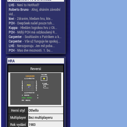
LHS
- Není to HotRod?
Roberto Bruno
- Ahoj, sháním závodní
vid...
kiwi
- Zdravim, hledam hru, kte...
PCH
- DeepSeek našel pouze toh...
Kuppa
- Hledám logickou hru z C6...
PCH
- Mdlý PCH má odzkoušený R...
Carpenter
- Souhlasím s Patrikem a k...
Carpenter
- Vše už funguje ke spokoj...
LHS
- Nerozporuju. Jen mě poba...
PCH
- Mas dve moznosti. 1. bu...
HRA
Reversi
Herní styl
Othello
Multiplayer
Bez multiplayeru
Rok vydání
1983