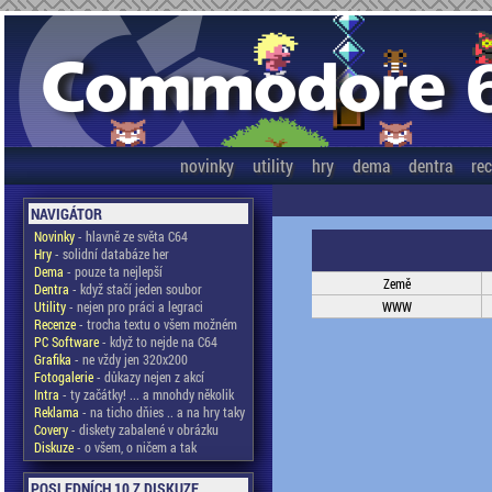
novinky
utility
hry
dema
dentra
re
NAVIGÁTOR
Novinky
- hlavně ze světa C64
Hry
- solidní databáze her
Dema
- pouze ta nejlepší
Země
Dentra
- když stačí jeden soubor
Utility
- nejen pro práci a legraci
WWW
Recenze
- trocha textu o všem možném
PC Software
- když to nejde na C64
Grafika
- ne vždy jen 320x200
Fotogalerie
- důkazy nejen z akcí
Intra
- ty začátky! ... a mnohdy několik
Reklama
- na ticho dňies .. a na hry taky
Covery
- diskety zabalené v obrázku
Diskuze
- o všem, o ničem a tak
POSLEDNÍCH 10 Z DISKUZE