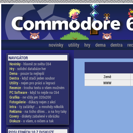
novinky
utility
hry
dema
dentra
re
NAVIGÁTOR
Novinky
- hlavně ze světa C64
Hry
- solidní databáze her
Dema
- pouze ta nejlepší
Země
Dentra
- když stačí jeden soubor
Utility
- nejen pro práci a legraci
WWW
Recenze
- trocha textu o všem možném
PC Software
- když to nejde na C64
Grafika
- ne vždy jen 320x200
Fotogalerie
- důkazy nejen z akcí
Intra
- ty začátky! ... a mnohdy několik
Reklama
- na ticho dňies .. a na hry taky
Covery
- diskety zabalené v obrázku
Diskuze
- o všem, o ničem a tak
POSLEDNÍCH 10 Z DISKUZE