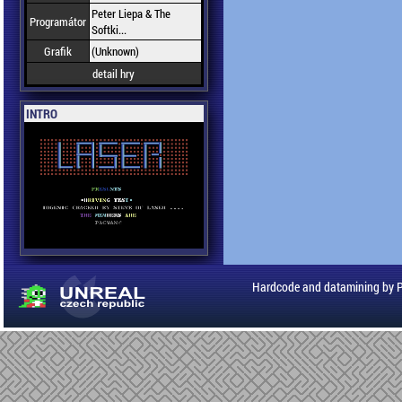
Peter Liepa & The
Programátor
Softki...
Grafik
(Unknown)
detail hry
INTRO
Hardcode and datamining by 