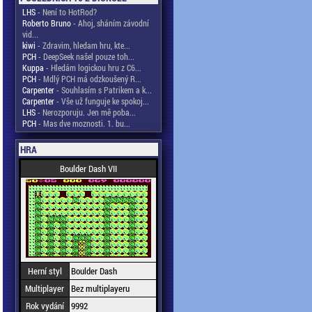
LHS
- Není to HotRod?
Roberto Bruno
- Ahoj, sháním závodní
vid...
kiwi
- Zdravim, hledam hru, kte...
PCH
- DeepSeek našel pouze toh...
Kuppa
- Hledám logickou hru z C6...
PCH
- Mdlý PCH má odzkoušený R...
Carpenter
- Souhlasím s Patrikem a k...
Carpenter
- Vše už funguje ke spokoj...
LHS
- Nerozporuju. Jen mě poba...
PCH
- Mas dve moznosti. 1. bu...
HRA
Boulder Dash VII
Herní styl
Boulder Dash
Multiplayer
Bez multiplayeru
Rok vydání
9992