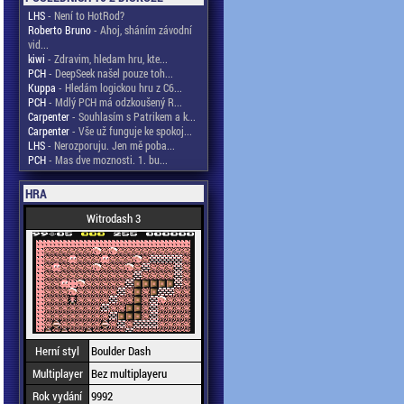
LHS
- Není to HotRod?
Roberto Bruno
- Ahoj, sháním závodní
vid...
kiwi
- Zdravim, hledam hru, kte...
PCH
- DeepSeek našel pouze toh...
Kuppa
- Hledám logickou hru z C6...
PCH
- Mdlý PCH má odzkoušený R...
Carpenter
- Souhlasím s Patrikem a k...
Carpenter
- Vše už funguje ke spokoj...
LHS
- Nerozporuju. Jen mě poba...
PCH
- Mas dve moznosti. 1. bu...
HRA
Witrodash 3
Herní styl
Boulder Dash
Multiplayer
Bez multiplayeru
Rok vydání
9992