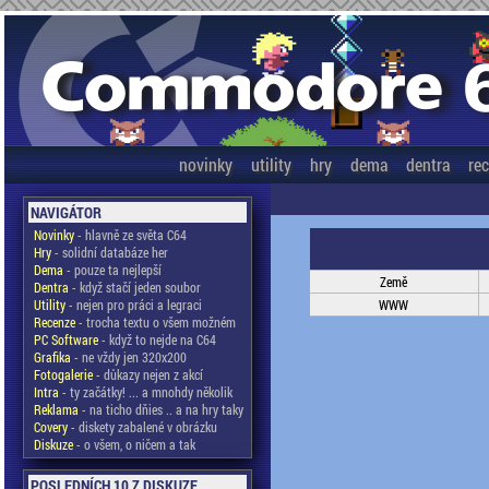
novinky
utility
hry
dema
dentra
re
NAVIGÁTOR
Novinky
- hlavně ze světa C64
Hry
- solidní databáze her
Dema
- pouze ta nejlepší
Země
Dentra
- když stačí jeden soubor
Utility
- nejen pro práci a legraci
WWW
Recenze
- trocha textu o všem možném
PC Software
- když to nejde na C64
Grafika
- ne vždy jen 320x200
Fotogalerie
- důkazy nejen z akcí
Intra
- ty začátky! ... a mnohdy několik
Reklama
- na ticho dňies .. a na hry taky
Covery
- diskety zabalené v obrázku
Diskuze
- o všem, o ničem a tak
POSLEDNÍCH 10 Z DISKUZE