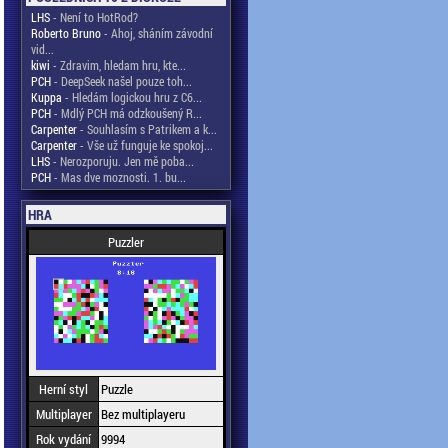
LHS
- Není to HotRod?
Roberto Bruno
- Ahoj, sháním závodní
vid...
kiwi
- Zdravim, hledam hru, kte...
PCH
- DeepSeek našel pouze toh...
Kuppa
- Hledám logickou hru z C6...
PCH
- Mdlý PCH má odzkoušený R...
Carpenter
- Souhlasím s Patrikem a k...
Carpenter
- Vše už funguje ke spokoj...
LHS
- Nerozporuju. Jen mě poba...
PCH
- Mas dve moznosti. 1. bu...
HRA
Puzzler
Herní styl
Puzzle
Multiplayer
Bez multiplayeru
Rok vydání
9994