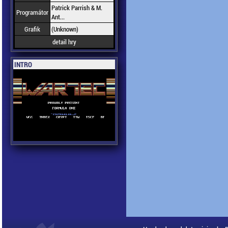
Patrick Parrish & M.
Programátor
Ant...
Grafik
(Unknown)
detail hry
INTRO