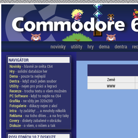
novinky
utility
hry
dema
dentra
re
NAVIGÁTOR
Novinky
- hlavně ze světa C64
Hry
- solidní databáze her
Dema
- pouze ta nejlepší
Země
Dentra
- když stačí jeden soubor
Utility
- nejen pro práci a legraci
WWW
Recenze
- trocha textu o všem možném
PC Software
- když to nejde na C64
Grafika
- ne vždy jen 320x200
Fotogalerie
- důkazy nejen z akcí
Intra
- ty začátky! ... a mnohdy několik
Reklama
- na ticho dňies .. a na hry taky
Covery
- diskety zabalené v obrázku
Diskuze
- o všem, o ničem a tak
POSLEDNÍCH 10 Z DISKUZE