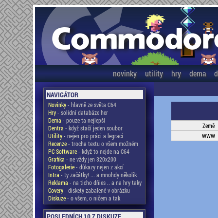
novinky
utility
hry
dema
d
NAVIGÁTOR
Novinky
- hlavně ze světa C64
Hry
- solidní databáze her
Dema
- pouze ta nejlepší
Země
Dentra
- když stačí jeden soubor
Utility
- nejen pro práci a legraci
WWW
Recenze
- trocha textu o všem možném
PC Software
- když to nejde na C64
Grafika
- ne vždy jen 320x200
Fotogalerie
- důkazy nejen z akcí
Intra
- ty začátky! ... a mnohdy několik
Reklama
- na ticho dňies .. a na hry taky
Covery
- diskety zabalené v obrázku
Diskuze
- o všem, o ničem a tak
POSLEDNÍCH 10 Z DISKUZE