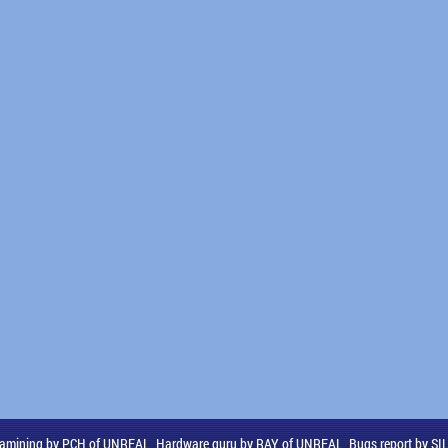
amining by PCH of UNREAL, Hardware guru by RAY of UNREAL, Bugs report by S