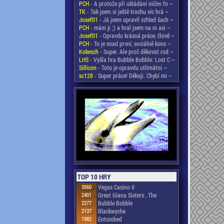
PCH
- A protože při ukládání ničím fo ~
TK
- Tak jsem si ještě trochu víc hrá ~
Josef01
- Já jsem upravil vzhled šach ~
PCH
- mám ji ;) a hral jsem na ni asi ~
Josef01
- Opravdu krásná práce, člově ~
PCH
- To je snad první, sociálně kons ~
Kokesch
- Super. Ale proč děkovat rod ~
LHS
- Vyšla hra Bubble Bobble: Lost C ~
Sillicon
- Toto je opravdu utlimátní ~
sc128
- Super práce! Děkuji. Chybí mi ~
TOP 10 HRY
3560
Vegas Casino II
2401
Great Giana Sisters , The
2277
Bubble Bobble
2137
Blackwyche
1982
Entombed