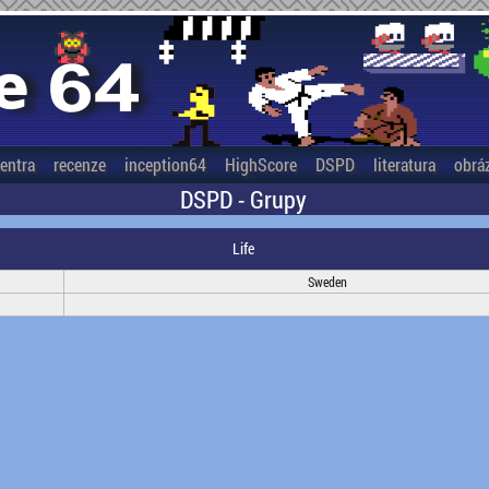
entra
recenze
inception64
HighScore
DSPD
literatura
obrá
DSPD - Grupy
Life
Sweden