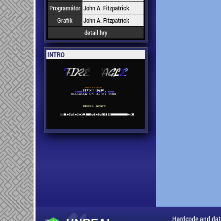
Programátor
John A. Fitzpatrick
Grafik
John A. Fitzpatrick
detail hry
INTRO
Hardcode and dat