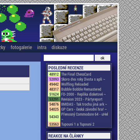
zky
fotogalerie
intra
diskuze
POSLEDNÍ RECENZE
48912
The Final ChessCard
52093
Skoro dva roky života s apli ~
49442
Wolfling Reloaded
48317
Bubble Bobble Remastered
51624
FD-2000 - Replika disketové ~
53291
Revision 2023 - Pártyreport
54876
8MIDAS - Tak trochu jiná ark ~
54025
GP Cars - česká závodní hra! ~
Přenosný Commodore 64 - uHel
54343
~
53563
Tupouni 1 a Tupouni 2
REAKCE NA ČLÁNKY