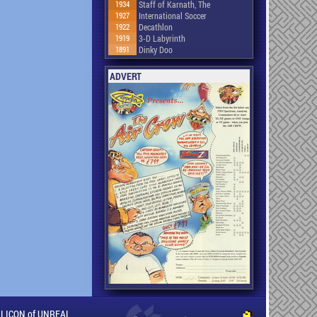
1934
Staff of Karnath, The
1927
International Soccer
1922
Decathlon
1919
3-D Labyrinth
1891
Dinky Doo
ADVERT
ILLICON of UNREAL