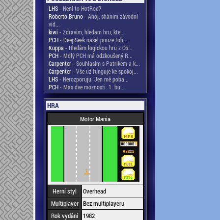
LHS
- Není to HotRod?
Roberto Bruno
- Ahoj, sháním závodní
vid...
kiwi
- Zdravim, hledam hru, kte...
PCH
- DeepSeek našel pouze toh...
Kuppa
- Hledám logickou hru z C6...
PCH
- Mdlý PCH má odzkoušený R...
Carpenter
- Souhlasím s Patrikem a k...
Carpenter
- Vše už funguje ke spokoj...
LHS
- Nerozporuju. Jen mě poba...
PCH
- Mas dve moznosti. 1. bu...
HRA
Motor Mania
Herní styl
Overhead
Multiplayer
Bez multiplayeru
Rok vydání
1982