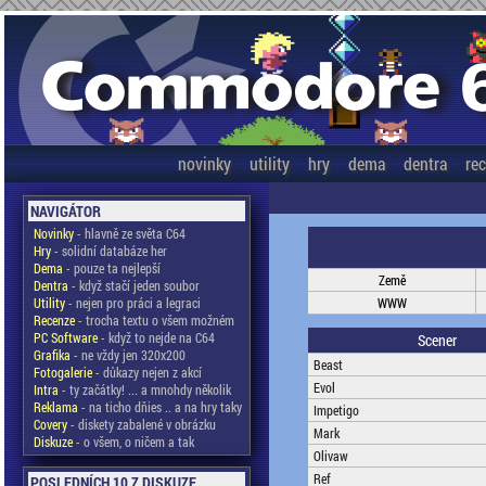
novinky
utility
hry
dema
dentra
re
NAVIGÁTOR
Novinky
- hlavně ze světa C64
Hry
- solidní databáze her
Dema
- pouze ta nejlepší
Země
Dentra
- když stačí jeden soubor
Utility
- nejen pro práci a legraci
WWW
Recenze
- trocha textu o všem možném
PC Software
- když to nejde na C64
Scener
Grafika
- ne vždy jen 320x200
Beast
Fotogalerie
- důkazy nejen z akcí
Evol
Intra
- ty začátky! ... a mnohdy několik
Reklama
- na ticho dňies .. a na hry taky
Impetigo
Covery
- diskety zabalené v obrázku
Mark
Diskuze
- o všem, o ničem a tak
Olivaw
Ref
POSLEDNÍCH 10 Z DISKUZE