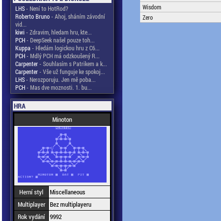
Wisdom
LHS
- Není to HotRod?
Roberto Bruno
- Ahoj, sháním závodní
Zero
vid...
kiwi
- Zdravim, hledam hru, kte...
PCH
- DeepSeek našel pouze toh...
Kuppa
- Hledám logickou hru z C6...
PCH
- Mdlý PCH má odzkoušený R...
Carpenter
- Souhlasím s Patrikem a k...
Carpenter
- Vše už funguje ke spokoj...
LHS
- Nerozporuju. Jen mě poba...
PCH
- Mas dve moznosti. 1. bu...
HRA
Minoton
Herní styl
Miscellaneous
Multiplayer
Bez multiplayeru
Rok vydání
9992