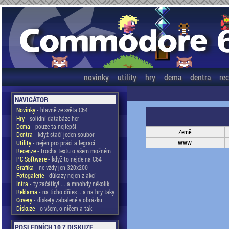
novinky
utility
hry
dema
dentra
re
NAVIGÁTOR
Novinky
- hlavně ze světa C64
Hry
- solidní databáze her
Dema
- pouze ta nejlepší
Země
Dentra
- když stačí jeden soubor
Utility
- nejen pro práci a legraci
WWW
Recenze
- trocha textu o všem možném
PC Software
- když to nejde na C64
Grafika
- ne vždy jen 320x200
Fotogalerie
- důkazy nejen z akcí
Intra
- ty začátky! ... a mnohdy několik
Reklama
- na ticho dňies .. a na hry taky
Covery
- diskety zabalené v obrázku
Diskuze
- o všem, o ničem a tak
POSLEDNÍCH 10 Z DISKUZE