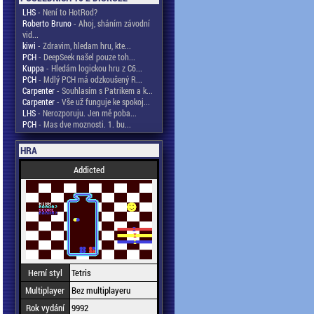
LHS
- Není to HotRod?
Roberto Bruno
- Ahoj, sháním závodní
vid...
kiwi
- Zdravim, hledam hru, kte...
PCH
- DeepSeek našel pouze toh...
Kuppa
- Hledám logickou hru z C6...
PCH
- Mdlý PCH má odzkoušený R...
Carpenter
- Souhlasím s Patrikem a k...
Carpenter
- Vše už funguje ke spokoj...
LHS
- Nerozporuju. Jen mě poba...
PCH
- Mas dve moznosti. 1. bu...
HRA
Addicted
Herní styl
Tetris
Multiplayer
Bez multiplayeru
Rok vydání
9992