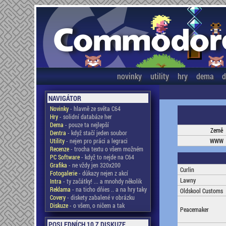
novinky
utility
hry
dema
d
NAVIGÁTOR
Novinky
- hlavně ze světa C64
Hry
- solidní databáze her
Dema
- pouze ta nejlepší
Země
Dentra
- když stačí jeden soubor
Utility
- nejen pro práci a legraci
WWW
Recenze
- trocha textu o všem možném
PC Software
- když to nejde na C64
Grafika
- ne vždy jen 320x200
Curlin
Fotogalerie
- důkazy nejen z akcí
Lawny
Intra
- ty začátky! ... a mnohdy několik
Reklama
- na ticho dňies .. a na hry taky
Oldskool Customs
Covery
- diskety zabalené v obrázku
Diskuze
- o všem, o ničem a tak
Peacemaker
POSLEDNÍCH 10 Z DISKUZE