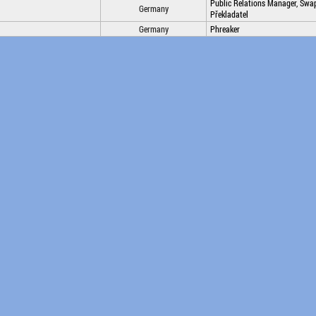
Public Relations Manager, Swapp
Germany
Překladatel
Germany
Phreaker