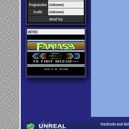
Programátor
(Unknown)
Grafik
(Unknown)
detail hry
INTRO
Hardcode and dat