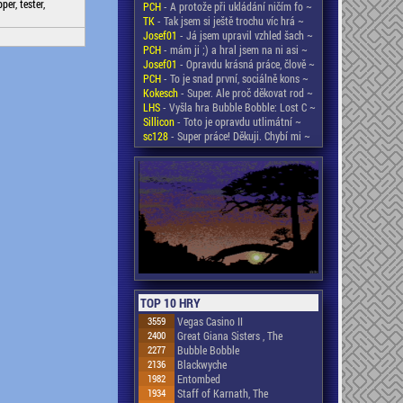
er, tester,
PCH
- A protože při ukládání ničím fo ~
TK
- Tak jsem si ještě trochu víc hrá ~
Josef01
- Já jsem upravil vzhled šach ~
PCH
- mám ji ;) a hral jsem na ni asi ~
Josef01
- Opravdu krásná práce, člově ~
PCH
- To je snad první, sociálně kons ~
Kokesch
- Super. Ale proč děkovat rod ~
LHS
- Vyšla hra Bubble Bobble: Lost C ~
Sillicon
- Toto je opravdu utlimátní ~
sc128
- Super práce! Děkuji. Chybí mi ~
TOP 10 HRY
3559
Vegas Casino II
2400
Great Giana Sisters , The
2277
Bubble Bobble
2136
Blackwyche
1982
Entombed
1934
Staff of Karnath, The