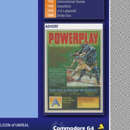
1926
International Soccer
1920
Decathlon
1919
3-D Labyrinth
1890
Dinky Doo
ADVERT
ILLICON of UNREAL