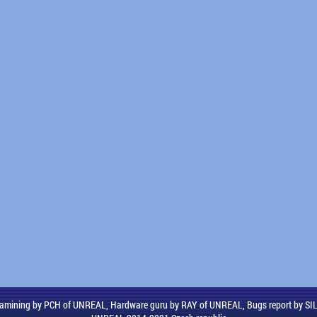
amining by PCH of UNREAL, Hardware guru by RAY of UNREAL, Bugs report by S