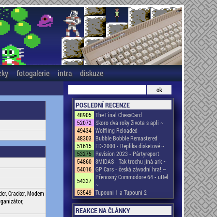
zky
fotogalerie
intra
diskuze
POSLEDNÍ RECENZE
48905
The Final ChessCard
52072
Skoro dva roky života s apli ~
49434
Wolfling Reloaded
48303
Bubble Bobble Remastered
51615
FD-2000 - Replika disketové ~
53275
Revision 2023 - Pártyreport
54860
8MIDAS - Tak trochu jiná ark ~
54016
GP Cars - česká závodní hra! ~
Přenosný Commodore 64 - uHel
54337
~
53549
Tupouni 1 a Tupouni 2
der, Cracker, Modem
rganizátor,
REAKCE NA ČLÁNKY