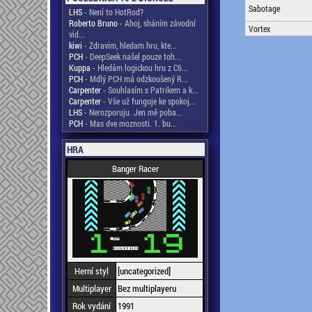
Sabotage
LHS
- Není to HotRod?
Roberto Bruno
- Ahoj, sháním závodní
Vortex
vid...
kiwi
- Zdravim, hledam hru, kte...
PCH
- DeepSeek našel pouze toh...
Kuppa
- Hledám logickou hru z C6...
PCH
- Mdlý PCH má odzkoušený R...
Carpenter
- Souhlasím s Patrikem a k...
Carpenter
- Vše už funguje ke spokoj...
LHS
- Nerozporuju. Jen mě poba...
PCH
- Mas dve moznosti. 1. bu...
HRA
Banger Racer
Herní styl
[uncategorized]
Multiplayer
Bez multiplayeru
Rok vydání
1991