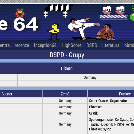
entra
recenze
inception64
HighScore
DSPD
literatura
obrá
DSPD - Grupy
Hitmen
Germany
Scener
Země
Funkce
Germany
Coder, Cracker, Organizátor
Germany
Phreaker
Germany
Grafik
Spoluorganizátor, Co-Sysop, Co
Germany
Trader, Hudebník, NTSC-Fixer, O
Phreaker, Sysop