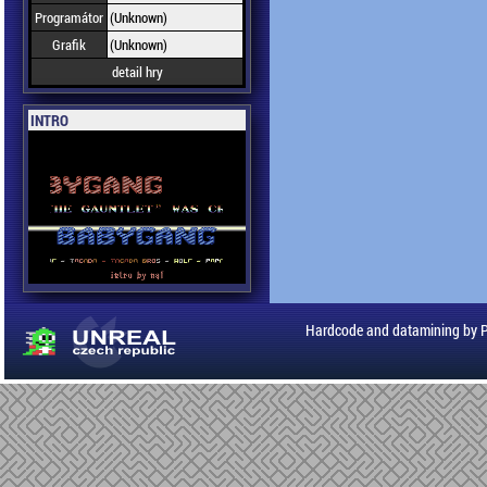
Programátor
(Unknown)
Grafik
(Unknown)
detail hry
INTRO
Hardcode and datamining by 