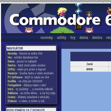
novinky
utility
hry
dema
dentra
re
NAVIGÁTOR
Novinky
- hlavně ze světa C64
Hry
- solidní databáze her
Dema
- pouze ta nejlepší
Země
Dentra
- když stačí jeden soubor
Utility
- nejen pro práci a legraci
WWW
Recenze
- trocha textu o všem možném
PC Software
- když to nejde na C64
Grafika
- ne vždy jen 320x200
Fotogalerie
- důkazy nejen z akcí
Intra
- ty začátky! ... a mnohdy několik
Reklama
- na ticho dňies .. a na hry taky
Covery
- diskety zabalené v obrázku
Diskuze
- o všem, o ničem a tak
POSLEDNÍCH 10 Z DISKUZE