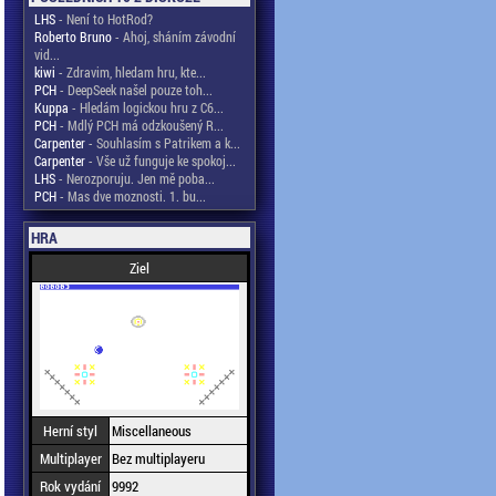
LHS
- Není to HotRod?
Roberto Bruno
- Ahoj, sháním závodní
vid...
kiwi
- Zdravim, hledam hru, kte...
PCH
- DeepSeek našel pouze toh...
Kuppa
- Hledám logickou hru z C6...
PCH
- Mdlý PCH má odzkoušený R...
Carpenter
- Souhlasím s Patrikem a k...
Carpenter
- Vše už funguje ke spokoj...
LHS
- Nerozporuju. Jen mě poba...
PCH
- Mas dve moznosti. 1. bu...
HRA
Ziel
Herní styl
Miscellaneous
Multiplayer
Bez multiplayeru
Rok vydání
9992