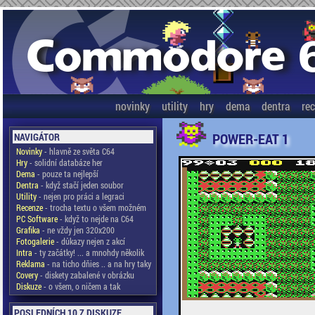
novinky
utility
hry
dema
dentra
re
POWER-EAT 1
NAVIGÁTOR
Novinky
- hlavně ze světa C64
Hry
- solidní databáze her
Dema
- pouze ta nejlepší
Dentra
- když stačí jeden soubor
Utility
- nejen pro práci a legraci
Recenze
- trocha textu o všem možném
PC Software
- když to nejde na C64
Grafika
- ne vždy jen 320x200
Fotogalerie
- důkazy nejen z akcí
Intra
- ty začátky! ... a mnohdy několik
Reklama
- na ticho dňies .. a na hry taky
Covery
- diskety zabalené v obrázku
Diskuze
- o všem, o ničem a tak
POSLEDNÍCH 10 Z DISKUZE