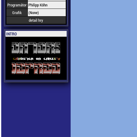
Programátor
Philipp Köhn
Grafik
(None)
detail hry
INTRO