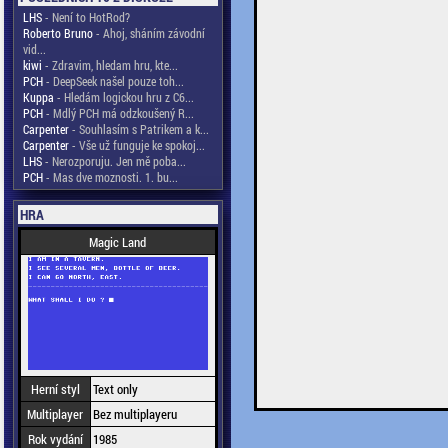
LHS
- Není to HotRod?
Roberto Bruno
- Ahoj, sháním závodní
vid...
kiwi
- Zdravim, hledam hru, kte...
PCH
- DeepSeek našel pouze toh...
Kuppa
- Hledám logickou hru z C6...
PCH
- Mdlý PCH má odzkoušený R...
Carpenter
- Souhlasím s Patrikem a k...
Carpenter
- Vše už funguje ke spokoj...
LHS
- Nerozporuju. Jen mě poba...
PCH
- Mas dve moznosti. 1. bu...
HRA
Magic Land
Herní styl
Text only
Multiplayer
Bez multiplayeru
Rok vydání
1985