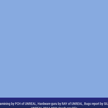
amining by PCH of UNREAL, Hardware guru by RAY of UNREAL, Bugs report by S