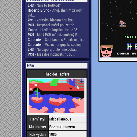
LHS
- Není to HotRod?
Roberto Bruno
- Ahoj, sháním závodní
vid...
kiwi
- Zdravim, hledam hru, kte...
PCH
- DeepSeek našel pouze toh...
Kuppa
- Hledám logickou hru z C6...
PCH
- Mdlý PCH má odzkoušený R...
Carpenter
- Souhlasím s Patrikem a k...
Carpenter
- Vše už funguje ke spokoj...
LHS
- Nerozporuju. Jen mě poba...
PCH
- Mas dve moznosti. 1. bu...
HRA
Theo der Tapfere
Herní styl
Miscellaneous
Multiplayer
Bez multiplayeru
Rok vydání
1985