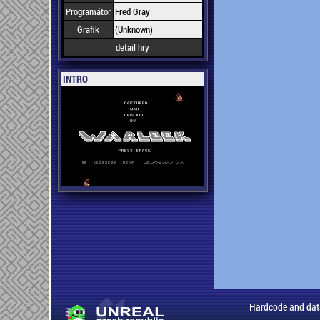
Programátor
Fred Gray
Grafik
(Unknown)
detail hry
INTRO
Hardcode and dat