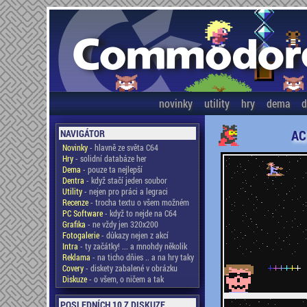
novinky
utility
hry
dema
d
AC
NAVIGÁTOR
Novinky
- hlavně ze světa C64
Hry
- solidní databáze her
Dema
- pouze ta nejlepší
Dentra
- když stačí jeden soubor
Utility
- nejen pro práci a legraci
Recenze
- trocha textu o všem možném
PC Software
- když to nejde na C64
Grafika
- ne vždy jen 320x200
Fotogalerie
- důkazy nejen z akcí
Intra
- ty začátky! ... a mnohdy několik
Reklama
- na ticho dňies .. a na hry taky
Covery
- diskety zabalené v obrázku
Diskuze
- o všem, o ničem a tak
POSLEDNÍCH 10 Z DISKUZE