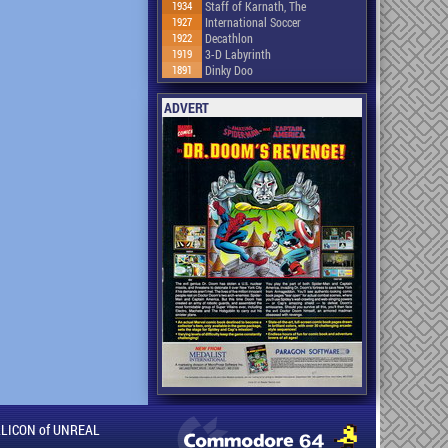
1934
Staff of Karnath, The
1927
International Soccer
1922
Decathlon
1919
3-D Labyrinth
1891
Dinky Doo
ADVERT
ILLICON of UNREAL