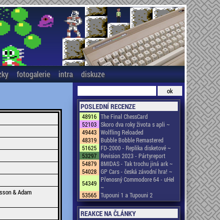
zky
fotogalerie
intra
diskuze
POSLEDNÍ RECENZE
48916
The Final ChessCard
52103
Skoro dva roky života s apli ~
49443
Wolfling Reloaded
48319
Bubble Bobble Remastered
51625
FD-2000 - Replika disketové ~
53297
Revision 2023 - Pártyreport
54879
8MIDAS - Tak trochu jiná ark ~
54028
GP Cars - česká závodní hra! ~
Přenosný Commodore 64 - uHel
54349
~
nsson & Adam
53565
Tupouni 1 a Tupouni 2
REAKCE NA ČLÁNKY