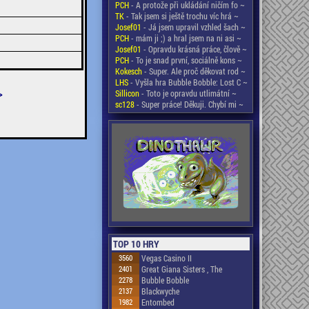
PCH
- A protože při ukládání ničím fo ~
TK
- Tak jsem si ještě trochu víc hrá ~
Josef01
- Já jsem upravil vzhled šach ~
PCH
- mám ji ;) a hral jsem na ni asi ~
Josef01
- Opravdu krásná práce, člově ~
PCH
- To je snad první, sociálně kons ~
Kokesch
- Super. Ale proč děkovat rod ~
LHS
- Vyšla hra Bubble Bobble: Lost C ~
>
Sillicon
- Toto je opravdu utlimátní ~
sc128
- Super práce! Děkuji. Chybí mi ~
TOP 10 HRY
3560
Vegas Casino II
2401
Great Giana Sisters , The
2278
Bubble Bobble
2137
Blackwyche
1982
Entombed