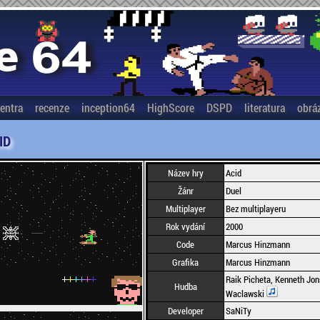
entra
recenze
inception64
HighScore
DSPD
literatura
obrá
ID
Název hry
Acid
Žánr
Duel
Multiplayer
Bez multiplayeru
Rok vydání
2000
Code
Marcus Hinzmann
Grafika
Marcus Hinzmann
Raik Picheta, Kenneth Jo
Hudba
Waclawski
Developer
SaNiTy