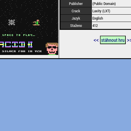
Publisher
(Public Domain)
Crack
Laxity (LXT)
Jazyk
English
Staženo
412
<<
>
stáhnout hru