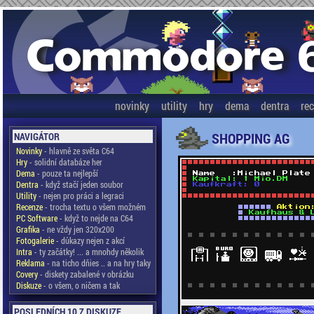
novinky
utility
hry
dema
dentra
re
SHOPPING AG
NAVIGÁTOR
Novinky
- hlavně ze světa C64
Hry
- solidní databáze her
Dema
- pouze ta nejlepší
Dentra
- když stačí jeden soubor
Utility
- nejen pro práci a legraci
Recenze
- trocha textu o všem možném
PC Software
- když to nejde na C64
Grafika
- ne vždy jen 320x200
Fotogalerie
- důkazy nejen z akcí
Intra
- ty začátky! ... a mnohdy několik
Reklama
- na ticho dňies .. a na hry taky
Covery
- diskety zabalené v obrázku
Diskuze
- o všem, o ničem a tak
POSLEDNÍCH 10 Z DISKUZE