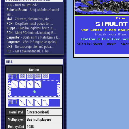
LHS
- Není to HotRod?
Roberto Bruno
- Ahoj, sháním závodní
vid...
kiwi
- Zdravim, hledam hru, kte...
PCH
- DeepSeek našel pouze toh...
Kuppa
- Hledám logickou hru z C6...
PCH
- Mdlý PCH má odzkoušený R...
Carpenter
- Souhlasím s Patrikem a k...
Carpenter
- Vše už funguje ke spokoj...
LHS
- Nerozporuju. Jen mě poba...
PCH
- Mas dve moznosti. 1. bu...
HRA
Kasino
Herní styl
[uncategorized]
Multiplayer
Bez multiplayeru
Rok vydání
1988