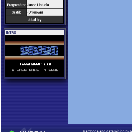
Programátor
Janne Lintuala
Grafik
(Unknown)
detail hry
INTRO
Hardcode and datamining by 