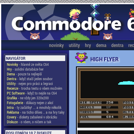
novinky
utility
hry
dema
dentra
re
HIGH FLYER
NAVIGÁTOR
Novinky
- hlavně ze světa C64
Hry
- solidní databáze her
Dema
- pouze ta nejlepší
Dentra
- když stačí jeden soubor
Utility
- nejen pro práci a legraci
Recenze
- trocha textu o všem možném
PC Software
- když to nejde na C64
Grafika
- ne vždy jen 320x200
Fotogalerie
- důkazy nejen z akcí
Intra
- ty začátky! ... a mnohdy několik
Reklama
- na ticho dňies .. a na hry taky
Covery
- diskety zabalené v obrázku
Diskuze
- o všem, o ničem a tak
POSLEDNÍCH 10 Z DISKUZE