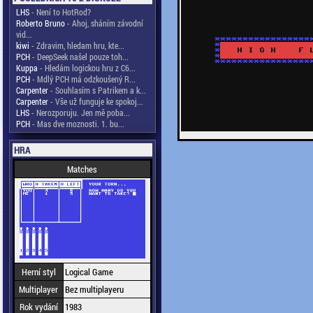
LHS
- Není to HotRod?
Roberto Bruno
- Ahoj, sháním závodní
vid...
kiwi
- Zdravim, hledam hru, kte...
PCH
- DeepSeek našel pouze toh...
Kuppa
- Hledám logickou hru z C6...
PCH
- Mdlý PCH má odzkoušený R...
Carpenter
- Souhlasím s Patrikem a k...
Carpenter
- Vše už funguje ke spokoj...
LHS
- Nerozporuju. Jen mě poba...
PCH
- Mas dve moznosti. 1. bu...
HRA
Matches
Herní styl
Logical Game
Multiplayer
Bez multiplayeru
Rok vydání
1983