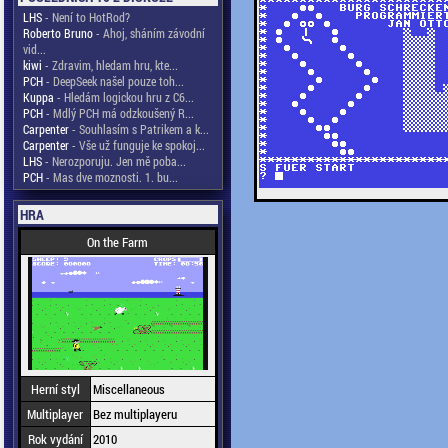
LHS
- Není to HotRod?
Roberto Bruno
- Ahoj, sháním závodní
vid...
kiwi
- Zdravim, hledam hru, kte...
PCH
- DeepSeek našel pouze toh...
Kuppa
- Hledám logickou hru z C6...
PCH
- Mdlý PCH má odzkoušený R...
Carpenter
- Souhlasím s Patrikem a k...
Carpenter
- Vše už funguje ke spokoj...
LHS
- Nerozporuju. Jen mě poba...
PCH
- Mas dve moznosti. 1. bu...
HRA
On the Farm
Herní styl
Miscellaneous
Multiplayer
Bez multiplayeru
Rok vydání
2010