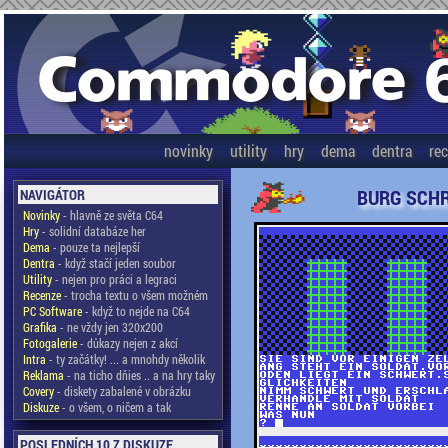
novinky
utility
hry
dema
dentra
re
BURG SCH
NAVIGÁTOR
Novinky
- hlavně ze světa C64
Hry
- solidní databáze her
Dema
- pouze ta nejlepší
Dentra
- když stačí jeden soubor
Utility
- nejen pro práci a legraci
Recenze
- trocha textu o všem možném
PC Software
- když to nejde na C64
Grafika
- ne vždy jen 320x200
Fotogalerie
- důkazy nejen z akcí
Intra
- ty začátky! ... a mnohdy několik
Reklama
- na ticho dňies .. a na hry taky
Covery
- diskety zabalené v obrázku
Diskuze
- o všem, o ničem a tak
POSLEDNÍCH 10 Z DISKUZE