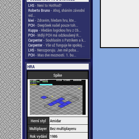
LHS
- Není to HotRod?
Roberto Bruno
- Ahoj, sháním závodní
vid...
kiwi
- Zdravim, hledam hru, kte...
PCH
- DeepSeek našel pouze toh...
Kuppa
- Hledám logickou hru z C6...
PCH
- Mdlý PCH má odzkoušený R...
Carpenter
- Souhlasím s Patrikem a k...
Carpenter
- Vše už funguje ke spokoj...
LHS
- Nerozporuju. Jen mě poba...
PCH
- Mas dve moznosti. 1. bu...
HRA
Spike
Herní styl
Amidar
Multiplayer
Bez multiplayeru
Rok vydání
1986