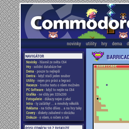
novinky
utility
hry
dema
d
BARRICA
NAVIGÁTOR
Novinky
- hlavně ze světa C64
Hry
- solidní databáze her
Dema
- pouze ta nejlepší
Dentra
- když stačí jeden soubor
Utility
- nejen pro práci a legraci
Recenze
- trocha textu o všem možném
PC Software
- když to nejde na C64
Grafika
- ne vždy jen 320x200
Fotogalerie
- důkazy nejen z akcí
Intra
- ty začátky! ... a mnohdy několik
Reklama
- na ticho dňies .. a na hry taky
Covery
- diskety zabalené v obrázku
Diskuze
- o všem, o ničem a tak
POSLEDNÍCH 10 Z DISKUZE