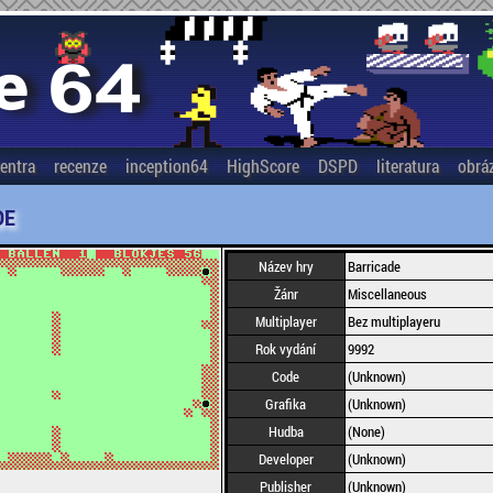
entra
recenze
inception64
HighScore
DSPD
literatura
obrá
DE
Název hry
Barricade
Žánr
Miscellaneous
Multiplayer
Bez multiplayeru
Rok vydání
9992
Code
(Unknown)
Grafika
(Unknown)
Hudba
(None)
Developer
(Unknown)
Publisher
(Unknown)