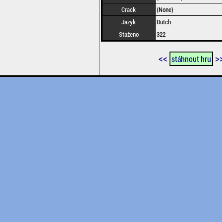
Crack
(None)
Jazyk
Dutch
Staženo
322
<<
>
stáhnout hru