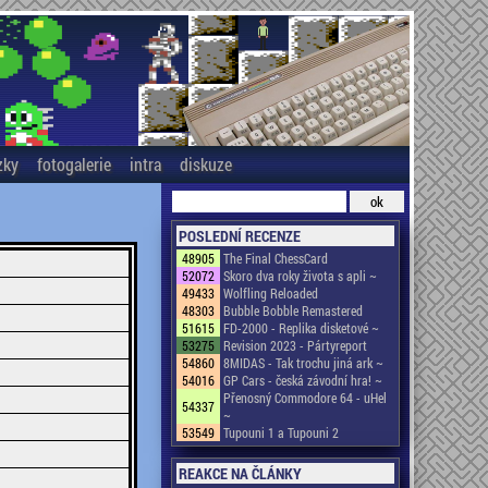
zky
fotogalerie
intra
diskuze
POSLEDNÍ RECENZE
48905
The Final ChessCard
52072
Skoro dva roky života s apli ~
49433
Wolfling Reloaded
48303
Bubble Bobble Remastered
51615
FD-2000 - Replika disketové ~
53275
Revision 2023 - Pártyreport
54860
8MIDAS - Tak trochu jiná ark ~
54016
GP Cars - česká závodní hra! ~
Přenosný Commodore 64 - uHel
54337
~
53549
Tupouni 1 a Tupouni 2
REAKCE NA ČLÁNKY