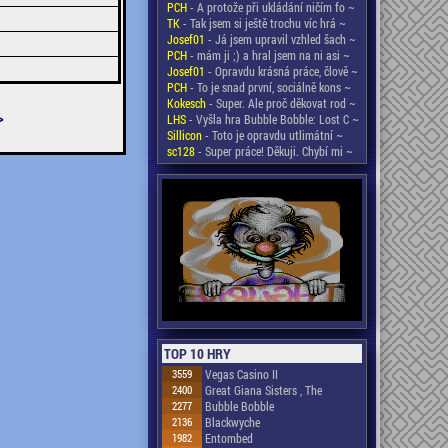
PCH
- A protože při ukládání ničím fo ~
TK
- Tak jsem si ještě trochu víc hrá ~
Josef01
- Já jsem upravil vzhled šach ~
PCH
- mám ji ;) a hral jsem na ni asi ~
Josef01
- Opravdu krásná práce, člově ~
PCH
- To je snad první, sociálně kons ~
Kokesch
- Super. Ale proč děkovat rod ~
>
LHS
- Vyšla hra Bubble Bobble: Lost C ~
Sillicon
- Toto je opravdu utlimátní ~
sc128
- Super práce! Děkuji. Chybí mi ~
TOP 10 HRY
3559
Vegas Casino II
2400
Great Giana Sisters , The
2277
Bubble Bobble
2136
Blackwyche
1982
Entombed