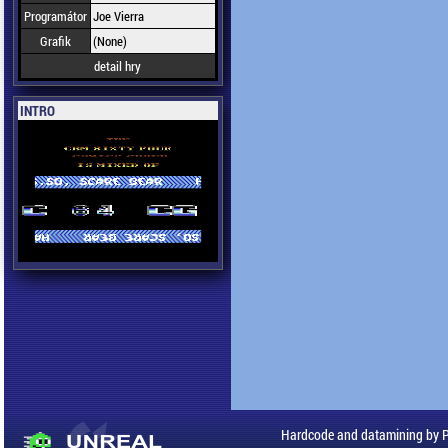
Programátor
Joe Vierra
Grafik
(None)
detail hry
INTRO
Hardcode and datamining by 