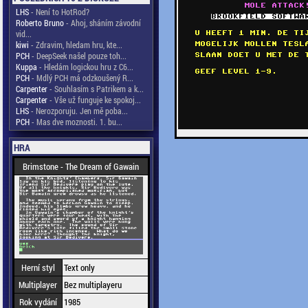
LHS
- Není to HotRod?
Roberto Bruno
- Ahoj, sháním závodní
vid...
kiwi
- Zdravim, hledam hru, kte...
PCH
- DeepSeek našel pouze toh...
Kuppa
- Hledám logickou hru z C6...
PCH
- Mdlý PCH má odzkoušený R...
Carpenter
- Souhlasím s Patrikem a k...
Carpenter
- Vše už funguje ke spokoj...
LHS
- Nerozporuju. Jen mě poba...
PCH
- Mas dve moznosti. 1. bu...
HRA
Brimstone - The Dream of Gawain
Herní styl
Text only
Multiplayer
Bez multiplayeru
Rok vydání
1985