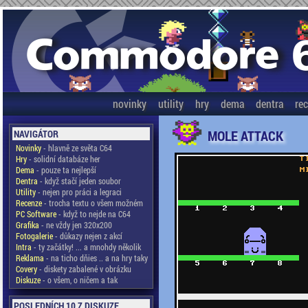
novinky
utility
hry
dema
dentra
re
MOLE ATTACK
NAVIGÁTOR
Novinky
- hlavně ze světa C64
Hry
- solidní databáze her
Dema
- pouze ta nejlepší
Dentra
- když stačí jeden soubor
Utility
- nejen pro práci a legraci
Recenze
- trocha textu o všem možném
PC Software
- když to nejde na C64
Grafika
- ne vždy jen 320x200
Fotogalerie
- důkazy nejen z akcí
Intra
- ty začátky! ... a mnohdy několik
Reklama
- na ticho dňies .. a na hry taky
Covery
- diskety zabalené v obrázku
Diskuze
- o všem, o ničem a tak
POSLEDNÍCH 10 Z DISKUZE