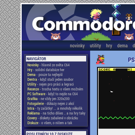
novinky
utility
hry
dema
d
PS
NAVIGÁTOR
Novinky
- hlavně ze světa C64
Hry
- solidní databáze her
Dema
- pouze ta nejlepší
Dentra
- když stačí jeden soubor
Utility
- nejen pro práci a legraci
Recenze
- trocha textu o všem možném
PC Software
- když to nejde na C64
Grafika
- ne vždy jen 320x200
Fotogalerie
- důkazy nejen z akcí
Intra
- ty začátky! ... a mnohdy několik
Reklama
- na ticho dňies .. a na hry taky
Covery
- diskety zabalené v obrázku
Diskuze
- o všem, o ničem a tak
POSLEDNÍCH 10 Z DISKUZE