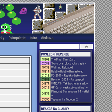
zky
fotogalerie
intra
diskuze
POSLEDNÍ RECENZE
48908
The Final ChessCard
52083
Skoro dva roky života s apli ~
49438
Wolfling Reloaded
48311
Bubble Bobble Remastered
51618
FD-2000 - Replika disketové ~
53282
Revision 2023 - Pártyreport
54871
8MIDAS - Tak trochu jiná ark ~
54019
GP Cars - česká závodní hra! ~
Přenosný Commodore 64 - uHel
54339
~
53556
Tupouni 1 a Tupouni 2
REAKCE NA ČLÁNKY