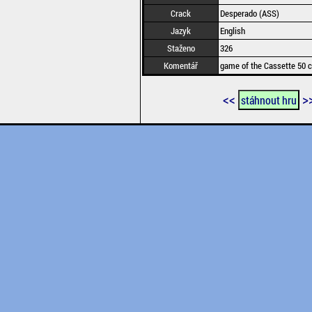
Crack
Desperado (ASS)
Jazyk
English
Staženo
326
Komentář
game of the Cassette 50 c
<<
>
stáhnout hru