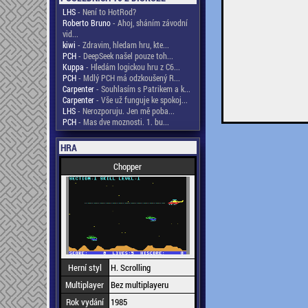
LHS
- Není to HotRod?
Roberto Bruno
- Ahoj, sháním závodní
vid...
kiwi
- Zdravim, hledam hru, kte...
PCH
- DeepSeek našel pouze toh...
Kuppa
- Hledám logickou hru z C6...
PCH
- Mdlý PCH má odzkoušený R...
Carpenter
- Souhlasím s Patrikem a k...
Carpenter
- Vše už funguje ke spokoj...
LHS
- Nerozporuju. Jen mě poba...
PCH
- Mas dve moznosti. 1. bu...
HRA
Chopper
Herní styl
H. Scrolling
Multiplayer
Bez multiplayeru
Rok vydání
1985