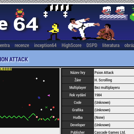
entra
recenze
inception64
HighScore
DSPD
literatura
obrá
ION ATTACK
Název hry
Psion Attack
Žánr
H. Scrolling
Multiplayer
Bez multiplayeru
Rok vydání
1984
Code
(Unknown)
Grafika
(Unknown)
Hudba
(None)
Developer
(Unknown)
Publisher
Cascade Games Ltd.