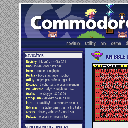
novinky
utility
hry
dema
d
KNIBBLE 
NAVIGÁTOR
Novinky
- hlavně ze světa C64
Hry
- solidní databáze her
Dema
- pouze ta nejlepší
Dentra
- když stačí jeden soubor
Utility
- nejen pro práci a legraci
Recenze
- trocha textu o všem možném
PC Software
- když to nejde na C64
Grafika
- ne vždy jen 320x200
Fotogalerie
- důkazy nejen z akcí
Intra
- ty začátky! ... a mnohdy několik
Reklama
- na ticho dňies .. a na hry taky
Covery
- diskety zabalené v obrázku
Diskuze
- o všem, o ničem a tak
POSLEDNÍCH 10 Z DISKUZE