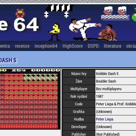
entra
recenze
inception64
HighScore
DSPD
literatura
obrá
DASH 5
Název hry
Knibble Dash 5
Žánr
Boulder Dash
Multiplayer
Bez multiplayeru
Rok vydání
1987
Code
Peter Liepa & Prof. Knibbl
Grafika
(Unknown)
Hudba
Peter Liepa
Developer
(Unknown)
Publisher
(Not Published)