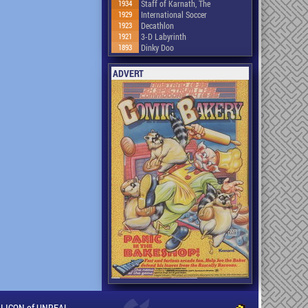
1934
Staff of Karnath, The
1929
International Soccer
1923
Decathlon
1921
3-D Labyrinth
1893
Dinky Doo
ADVERT
ILLICON of UNREAL