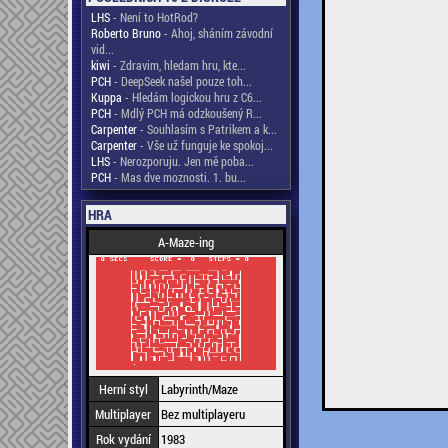
LHS
- Není to HotRod?
Roberto Bruno
- Ahoj, sháním závodní
vid...
kiwi
- Zdravim, hledam hru, kte...
PCH
- DeepSeek našel pouze toh...
Kuppa
- Hledám logickou hru z C6...
PCH
- Mdlý PCH má odzkoušený R...
Carpenter
- Souhlasím s Patrikem a k...
Carpenter
- Vše už funguje ke spokoj...
LHS
- Nerozporuju. Jen mě poba...
PCH
- Mas dve moznosti. 1. bu...
HRA
A-Maze-ing
Herní styl
Labyrinth/Maze
Multiplayer
Bez multiplayeru
Rok vydání
1983