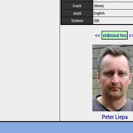
Crack
(None)
Jazyk
English
Staženo
326
<<
>
stáhnout hru
Peter Liepa