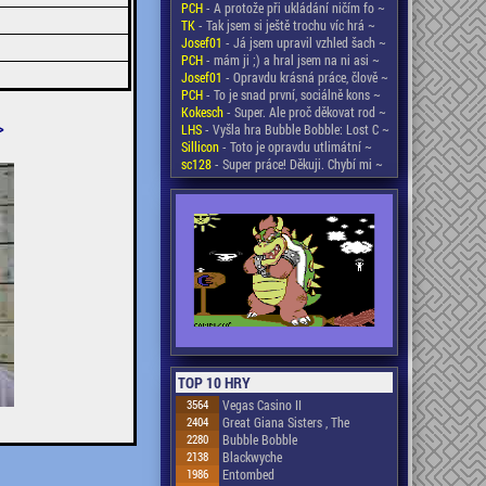
PCH
- A protože při ukládání ničím fo ~
TK
- Tak jsem si ještě trochu víc hrá ~
Josef01
- Já jsem upravil vzhled šach ~
PCH
- mám ji ;) a hral jsem na ni asi ~
Josef01
- Opravdu krásná práce, člově ~
PCH
- To je snad první, sociálně kons ~
Kokesch
- Super. Ale proč děkovat rod ~
>
LHS
- Vyšla hra Bubble Bobble: Lost C ~
Sillicon
- Toto je opravdu utlimátní ~
sc128
- Super práce! Děkuji. Chybí mi ~
TOP 10 HRY
3564
Vegas Casino II
2404
Great Giana Sisters , The
2280
Bubble Bobble
2138
Blackwyche
1986
Entombed