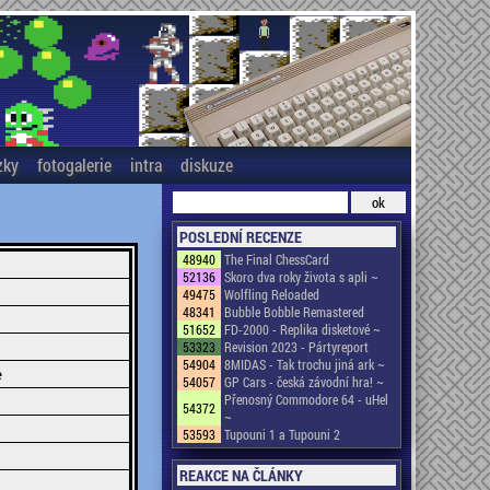
zky
fotogalerie
intra
diskuze
POSLEDNÍ RECENZE
48940
The Final ChessCard
52136
Skoro dva roky života s apli ~
49475
Wolfling Reloaded
48341
Bubble Bobble Remastered
51652
FD-2000 - Replika disketové ~
53323
Revision 2023 - Pártyreport
54904
8MIDAS - Tak trochu jiná ark ~
e
54057
GP Cars - česká závodní hra! ~
Přenosný Commodore 64 - uHel
54372
~
53593
Tupouni 1 a Tupouni 2
REAKCE NA ČLÁNKY