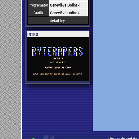
Programátor
Geneviève Ludinski
Grafik
Geneviève Ludinski
detail hry
INTRO
Hardcode and dat