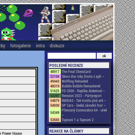
zky
fotogalerie
intra
diskuze
POSLEDNÍ RECENZE
48917
The Final ChessCard
52104
Skoro dva roky života s apli ~
49443
Wolfling Reloaded
48319
Bubble Bobble Remastered
51625
FD-2000 - Replika disketové ~
53297
Revision 2023 - Pártyreport
54879
8MIDAS - Tak trochu jiná ark ~
54030
GP Cars - česká závodní hra! ~
Přenosný Commodore 64 - uHel
54349
~
53565
Tupouni 1 a Tupouni 2
REAKCE NA ČLÁNKY
e Power House