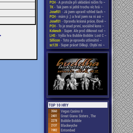
PCH
- A protože při ukládání ničím fo ~
TK
- Tak jsem si ještě trochu víc hrá ~
Josef01
- Já jsem upravil vzhled šach ~
PCH
- mám ji ;) a hral jsem na ni asi ~
Josef01
- Opravdu krásná práce, člově ~
PCH
- To je snad první, sociálně kons ~
Kokesch
- Super. Ale proč děkovat rod ~
>
LHS
- Vyšla hra Bubble Bobble: Lost C ~
Sillicon
- Toto je opravdu utlimátní ~
sc128
- Super práce! Děkuji. Chybí mi ~
TOP 10 HRY
3560
Vegas Casino II
2401
Great Giana Sisters , The
2278
Bubble Bobble
2137
Blackwyche
1982
Entombed