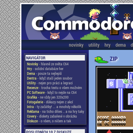
novinky
utility
hry
dema
d
ZIP
NAVIGÁTOR
Novinky
- hlavně ze světa C64
Hry
- solidní databáze her
Dema
- pouze ta nejlepší
Dentra
- když stačí jeden soubor
Utility
- nejen pro práci a legraci
Recenze
- trocha textu o všem možném
PC Software
- když to nejde na C64
Grafika
- ne vždy jen 320x200
Fotogalerie
- důkazy nejen z akcí
Intra
- ty začátky! ... a mnohdy několik
Reklama
- na ticho dňies .. a na hry taky
Covery
- diskety zabalené v obrázku
Diskuze
- o všem, o ničem a tak
POSLEDNÍCH 10 Z DISKUZE