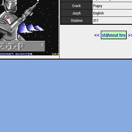
Crack
Pugsy
Jazyk
English
Staženo
317
<<
>
stáhnout hru