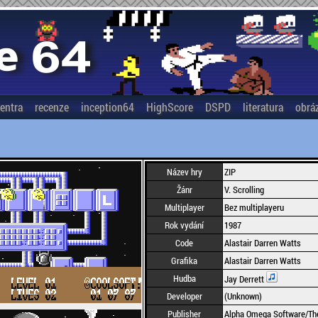
entra
recenze
inception64
HighScore
DSPD
literatura
obrá
Název hry
ZIP
Žánr
V. Scrolling
Multiplayer
Bez multiplayeru
Rok vydání
1987
Code
Alastair Darren Watts
Grafika
Alastair Darren Watts
Hudba
Jay Derrett
Developer
(Unknown)
Publisher
Alpha Omega Software/Th