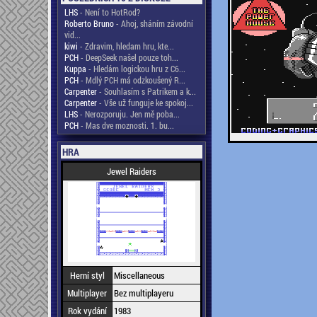
LHS
- Není to HotRod?
Roberto Bruno
- Ahoj, sháním závodní
vid...
kiwi
- Zdravim, hledam hru, kte...
PCH
- DeepSeek našel pouze toh...
Kuppa
- Hledám logickou hru z C6...
PCH
- Mdlý PCH má odzkoušený R...
Carpenter
- Souhlasím s Patrikem a k...
Carpenter
- Vše už funguje ke spokoj...
LHS
- Nerozporuju. Jen mě poba...
PCH
- Mas dve moznosti. 1. bu...
HRA
Jewel Raiders
Herní styl
Miscellaneous
Multiplayer
Bez multiplayeru
Rok vydání
1983