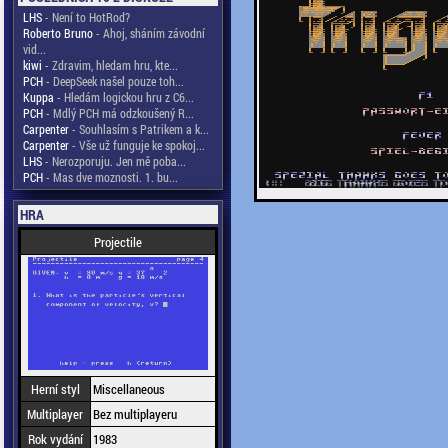
LHS
- Není to HotRod?
Roberto Bruno
- Ahoj, sháním závodní
vid...
kiwi
- Zdravim, hledam hru, kte...
PCH
- DeepSeek našel pouze toh...
Kuppa
- Hledám logickou hru z C6...
PCH
- Mdlý PCH má odzkoušený R...
Carpenter
- Souhlasím s Patrikem a k...
Carpenter
- Vše už funguje ke spokoj...
LHS
- Nerozporuju. Jen mě poba...
PCH
- Mas dve moznosti. 1. bu...
HRA
Projectile
Herní styl
Miscellaneous
Multiplayer
Bez multiplayeru
Rok vydání
1983