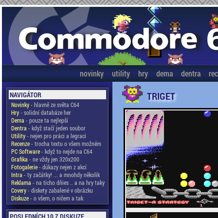
novinky
utility
hry
dema
dentra
re
TRIGET
NAVIGÁTOR
Novinky
- hlavně ze světa C64
Hry
- solidní databáze her
Dema
- pouze ta nejlepší
Dentra
- když stačí jeden soubor
Utility
- nejen pro práci a legraci
Recenze
- trocha textu o všem možném
PC Software
- když to nejde na C64
Grafika
- ne vždy jen 320x200
Fotogalerie
- důkazy nejen z akcí
Intra
- ty začátky! ... a mnohdy několik
Reklama
- na ticho dňies .. a na hry taky
Covery
- diskety zabalené v obrázku
Diskuze
- o všem, o ničem a tak
POSLEDNÍCH 10 Z DISKUZE