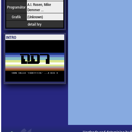
A.I. Rosen, Mike
Programátor
Demmer ...
Grafik
(Unknown)
detail hry
INTRO