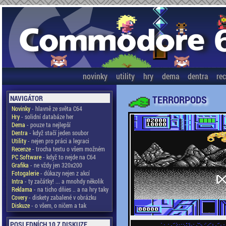
novinky
utility
hry
dema
dentra
re
TERRORPODS
NAVIGÁTOR
Novinky
- hlavně ze světa C64
Hry
- solidní databáze her
Dema
- pouze ta nejlepší
Dentra
- když stačí jeden soubor
Utility
- nejen pro práci a legraci
Recenze
- trocha textu o všem možném
PC Software
- když to nejde na C64
Grafika
- ne vždy jen 320x200
Fotogalerie
- důkazy nejen z akcí
Intra
- ty začátky! ... a mnohdy několik
Reklama
- na ticho dňies .. a na hry taky
Covery
- diskety zabalené v obrázku
Diskuze
- o všem, o ničem a tak
POSLEDNÍCH 10 Z DISKUZE