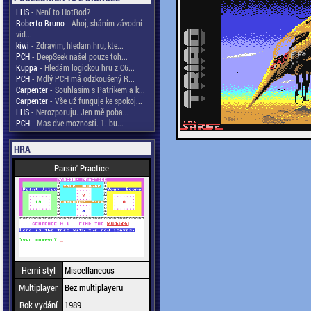
LHS
- Není to HotRod?
Roberto Bruno
- Ahoj, sháním závodní
vid...
kiwi
- Zdravim, hledam hru, kte...
PCH
- DeepSeek našel pouze toh...
Kuppa
- Hledám logickou hru z C6...
PCH
- Mdlý PCH má odzkoušený R...
Carpenter
- Souhlasím s Patrikem a k...
Carpenter
- Vše už funguje ke spokoj...
LHS
- Nerozporuju. Jen mě poba...
PCH
- Mas dve moznosti. 1. bu...
HRA
Parsin' Practice
Herní styl
Miscellaneous
Multiplayer
Bez multiplayeru
Rok vydání
1989