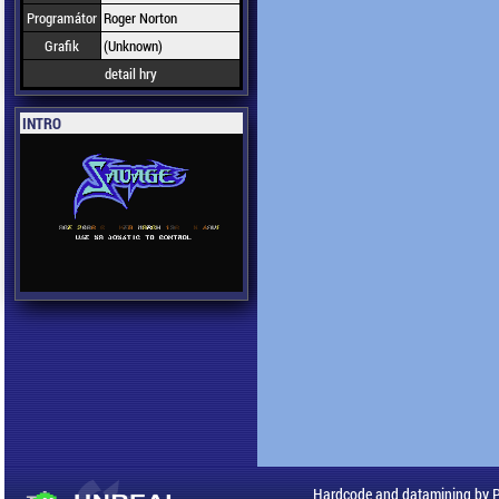
Programátor
Roger Norton
Grafik
(Unknown)
detail hry
INTRO
Hardcode and datamining by 