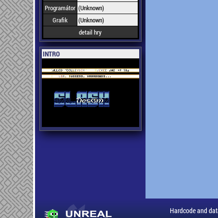
Programátor
(Unknown)
Grafik
(Unknown)
detail hry
INTRO
Hardcode and dat