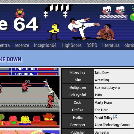
entra
recenze
inception64
HighScore
DSPD
literatura
obrá
KE DOWN
Název hry
Take Down
Žánr
Wrestling
Multiplayer
Bez multiplayeru
Rok vydání
1988
Code
Marty Franz
Grafika
Ken Hard
Hudba
David Tolley
Developer
Alien Technology Group
Publisher
Gamestar