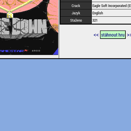
Crack
Eagle Soft Incorporated (E
Jazyk
English
Staženo
321
<<
>
stáhnout hru