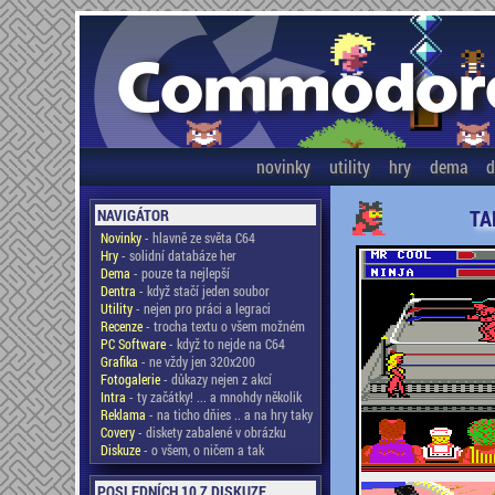
novinky
utility
hry
dema
d
TA
NAVIGÁTOR
Novinky
- hlavně ze světa C64
Hry
- solidní databáze her
Dema
- pouze ta nejlepší
Dentra
- když stačí jeden soubor
Utility
- nejen pro práci a legraci
Recenze
- trocha textu o všem možném
PC Software
- když to nejde na C64
Grafika
- ne vždy jen 320x200
Fotogalerie
- důkazy nejen z akcí
Intra
- ty začátky! ... a mnohdy několik
Reklama
- na ticho dňies .. a na hry taky
Covery
- diskety zabalené v obrázku
Diskuze
- o všem, o ničem a tak
POSLEDNÍCH 10 Z DISKUZE