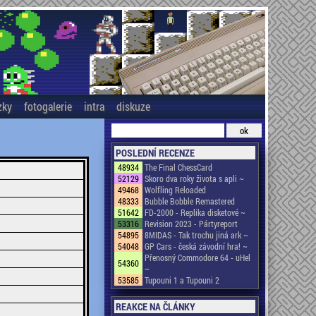
zky
fotogalerie
intra
diskuze
POSLEDNÍ RECENZE
48934
The Final ChessCard
52129
Skoro dva roky života s apli ~
49468
Wolfling Reloaded
48333
Bubble Bobble Remastered
51642
FD-2000 - Replika disketové ~
53316
Revision 2023 - Pártyreport
54895
8MIDAS - Tak trochu jiná ark ~
54048
GP Cars - česká závodní hra! ~
Přenosný Commodore 64 - uHel
54360
~
53585
Tupouni 1 a Tupouni 2
REAKCE NA ČLÁNKY