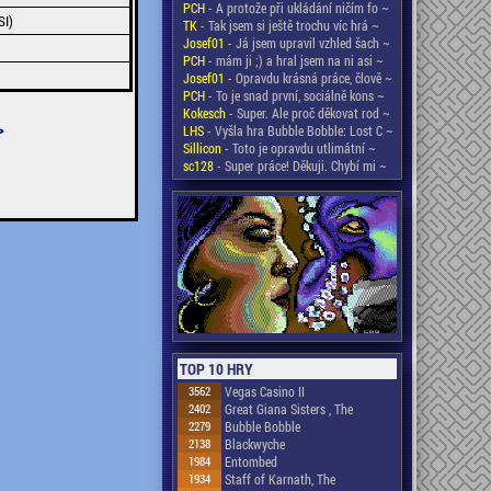
PCH
- A protože při ukládání ničím fo ~
SI)
TK
- Tak jsem si ještě trochu víc hrá ~
Josef01
- Já jsem upravil vzhled šach ~
PCH
- mám ji ;) a hral jsem na ni asi ~
Josef01
- Opravdu krásná práce, člově ~
PCH
- To je snad první, sociálně kons ~
Kokesch
- Super. Ale proč děkovat rod ~
>
LHS
- Vyšla hra Bubble Bobble: Lost C ~
Sillicon
- Toto je opravdu utlimátní ~
sc128
- Super práce! Děkuji. Chybí mi ~
TOP 10 HRY
3562
Vegas Casino II
2402
Great Giana Sisters , The
2279
Bubble Bobble
2138
Blackwyche
1984
Entombed
1934
Staff of Karnath, The