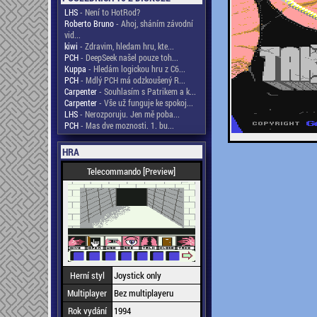
LHS
- Není to HotRod?
Roberto Bruno
- Ahoj, sháním závodní
vid...
kiwi
- Zdravim, hledam hru, kte...
PCH
- DeepSeek našel pouze toh...
Kuppa
- Hledám logickou hru z C6...
PCH
- Mdlý PCH má odzkoušený R...
Carpenter
- Souhlasím s Patrikem a k...
Carpenter
- Vše už funguje ke spokoj...
LHS
- Nerozporuju. Jen mě poba...
PCH
- Mas dve moznosti. 1. bu...
HRA
Telecommando [Preview]
Herní styl
Joystick only
Multiplayer
Bez multiplayeru
Rok vydání
1994