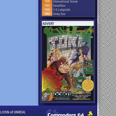
1928
International Soccer
1922
Decathlon
1920
3-D Labyrinth
1893
Dinky Doo
ADVERT
ILLICON of UNREAL