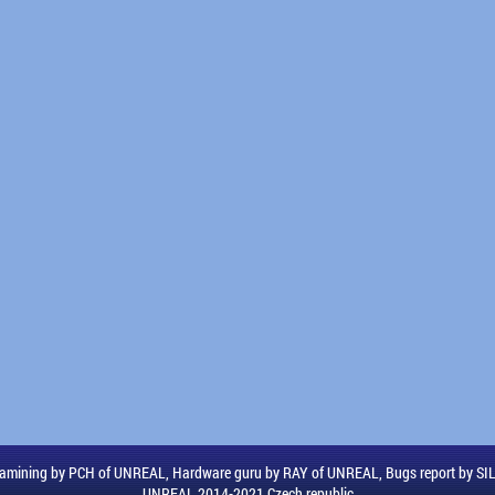
amining by PCH of UNREAL, Hardware guru by RAY of UNREAL, Bugs report by S
UNREAL 2014-2021 Czech republic