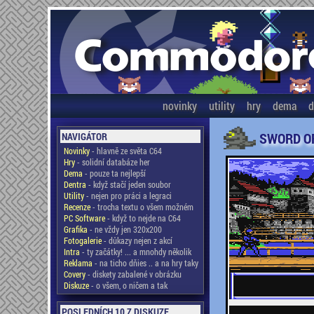
novinky
utility
hry
dema
d
SWORD O
NAVIGÁTOR
Novinky
- hlavně ze světa C64
Hry
- solidní databáze her
Dema
- pouze ta nejlepší
Dentra
- když stačí jeden soubor
Utility
- nejen pro práci a legraci
Recenze
- trocha textu o všem možném
PC Software
- když to nejde na C64
Grafika
- ne vždy jen 320x200
Fotogalerie
- důkazy nejen z akcí
Intra
- ty začátky! ... a mnohdy několik
Reklama
- na ticho dňies .. a na hry taky
Covery
- diskety zabalené v obrázku
Diskuze
- o všem, o ničem a tak
POSLEDNÍCH 10 Z DISKUZE