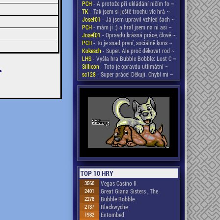
PCH
- A protože při ukládání ničím fo ~
TK
- Tak jsem si ještě trochu víc hrá ~
Josef01
- Já jsem upravil vzhled šach ~
PCH
- mám ji ;) a hral jsem na ni asi ~
Josef01
- Opravdu krásná práce, člově ~
PCH
- To je snad první, sociálně kons ~
Kokesch
- Super. Ale proč děkovat rod ~
LHS
- Vyšla hra Bubble Bobble: Lost C ~
Sillicon
- Toto je opravdu utlimátní ~
>
sc128
- Super práce! Děkuji. Chybí mi ~
TOP 10 HRY
3560
Vegas Casino II
2401
Great Giana Sisters , The
2278
Bubble Bobble
2137
Blackwyche
1982
Entombed