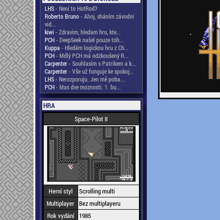
LHS
- Není to HotRod?
Roberto Bruno
- Ahoj, sháním závodní
vid...
kiwi
- Zdravim, hledam hru, kte...
PCH
- DeepSeek našel pouze toh...
Kuppa
- Hledám logickou hru z C6...
PCH
- Mdlý PCH má odzkoušený R...
Carpenter
- Souhlasím s Patrikem a k...
Carpenter
- Vše už funguje ke spokoj...
LHS
- Nerozporuju. Jen mě poba...
PCH
- Mas dve moznosti. 1. bu...
HRA
Space-Pilot II
Herní styl
Scrolling multi
Multiplayer
Bez multiplayeru
Rok vydání
1985