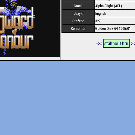
Crack
Alpha Flight (AFL)
Jazyk
English
Staženo
327
Komentář
Golden Disk 64 1995/01
<<
>
stáhnout hru