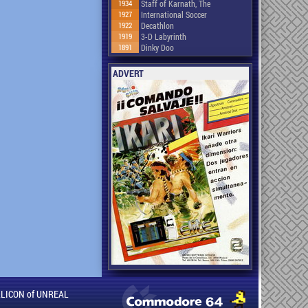
1934
Staff of Karnath, The
1927
International Soccer
1922
Decathlon
1919
3-D Labyrinth
1891
Dinky Doo
ADVERT
ILLICON of UNREAL