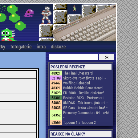
zky
fotogalerie
intra
diskuze
POSLEDNÍ RECENZE
48921
The Final ChessCard
52109
Skoro dva roky života s apli ~
49447
Wolfling Reloaded
48321
Bubble Bobble Remastered
51629
FD-2000 - Replika disketové ~
53301
Revision 2023 - Pártyreport
54883
8MIDAS - Tak trochu jiná ark ~
54035
GP Cars - česká závodní hra! ~
Přenosný Commodore 64 - uHel
54352
~
53569
Tupouni 1 a Tupouni 2
REAKCE NA ČLÁNKY