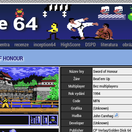
entra
recenze
inception64
HighScore
DSPD
literatura
obrá
F HONOUR
Název hry
Sword of Honour
Žánr
Beat'em Up
Multiplayer
Bez multiplayeru
Rok vydání
1994
Code
MFN
Grafika
(Unknown)
Hudba
John Carehag
Developer
(Unknown)
Publisher
CP Verlag/Golden Disk 64