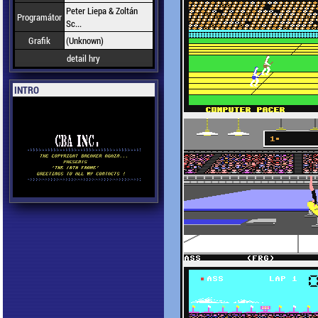
Peter Liepa & Zoltán
Programátor
Sc...
Grafik
(Unknown)
detail hry
INTRO