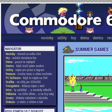
novinky
utility
hry
dema
dentra
re
SUMMER GAMES
NAVIGÁTOR
Novinky
- hlavně ze světa C64
Hry
- solidní databáze her
Dema
- pouze ta nejlepší
Dentra
- když stačí jeden soubor
Utility
- nejen pro práci a legraci
Recenze
- trocha textu o všem možném
PC Software
- když to nejde na C64
Grafika
- ne vždy jen 320x200
Fotogalerie
- důkazy nejen z akcí
Intra
- ty začátky! ... a mnohdy několik
Reklama
- na ticho dňies .. a na hry taky
Covery
- diskety zabalené v obrázku
Diskuze
- o všem, o ničem a tak
POSLEDNÍCH 10 Z DISKUZE