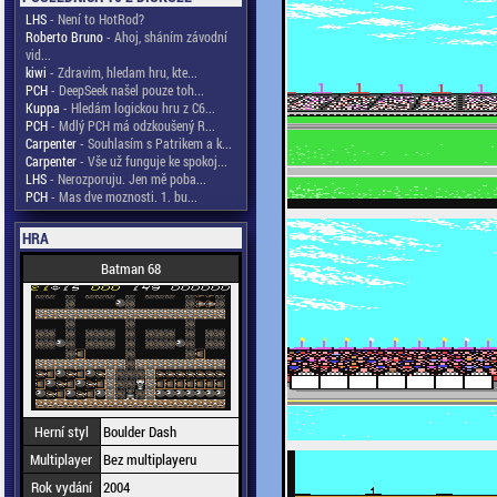
LHS
- Není to HotRod?
Roberto Bruno
- Ahoj, sháním závodní
vid...
kiwi
- Zdravim, hledam hru, kte...
PCH
- DeepSeek našel pouze toh...
Kuppa
- Hledám logickou hru z C6...
PCH
- Mdlý PCH má odzkoušený R...
Carpenter
- Souhlasím s Patrikem a k...
Carpenter
- Vše už funguje ke spokoj...
LHS
- Nerozporuju. Jen mě poba...
PCH
- Mas dve moznosti. 1. bu...
HRA
Batman 68
Herní styl
Boulder Dash
Multiplayer
Bez multiplayeru
Rok vydání
2004