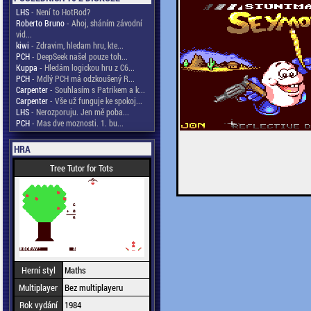
LHS
- Není to HotRod?
Roberto Bruno
- Ahoj, sháním závodní
vid...
kiwi
- Zdravim, hledam hru, kte...
PCH
- DeepSeek našel pouze toh...
Kuppa
- Hledám logickou hru z C6...
PCH
- Mdlý PCH má odzkoušený R...
Carpenter
- Souhlasím s Patrikem a k...
Carpenter
- Vše už funguje ke spokoj...
LHS
- Nerozporuju. Jen mě poba...
PCH
- Mas dve moznosti. 1. bu...
HRA
Tree Tutor for Tots
Herní styl
Maths
Multiplayer
Bez multiplayeru
Rok vydání
1984