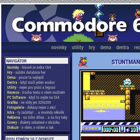
novinky
utility
hry
dema
dentra
re
STUNTMAN
NAVIGÁTOR
Novinky
- hlavně ze světa C64
Hry
- solidní databáze her
Dema
- pouze ta nejlepší
Dentra
- když stačí jeden soubor
Utility
- nejen pro práci a legraci
Recenze
- trocha textu o všem možném
PC Software
- když to nejde na C64
Grafika
- ne vždy jen 320x200
Fotogalerie
- důkazy nejen z akcí
Intra
- ty začátky! ... a mnohdy několik
Reklama
- na ticho dňies .. a na hry taky
Covery
- diskety zabalené v obrázku
Diskuze
- o všem, o ničem a tak
POSLEDNÍCH 10 Z DISKUZE