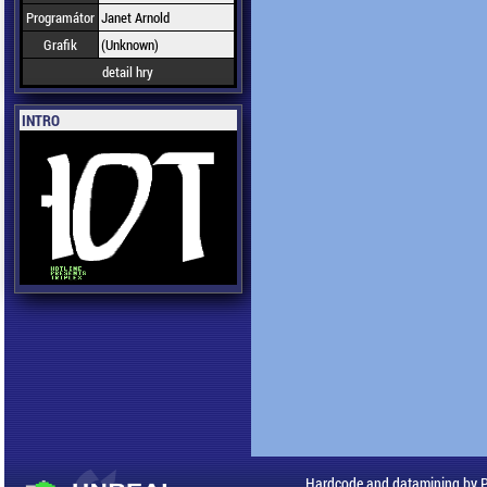
Programátor
Janet Arnold
Grafik
(Unknown)
detail hry
INTRO
Hardcode and datamining by 