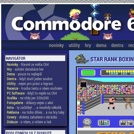
novinky
utility
hry
dema
dentra
re
STAR RANK BOXING
NAVIGÁTOR
Novinky
- hlavně ze světa C64
Hry
- solidní databáze her
Dema
- pouze ta nejlepší
Dentra
- když stačí jeden soubor
Utility
- nejen pro práci a legraci
Recenze
- trocha textu o všem možném
PC Software
- když to nejde na C64
Grafika
- ne vždy jen 320x200
Fotogalerie
- důkazy nejen z akcí
Intra
- ty začátky! ... a mnohdy několik
Reklama
- na ticho dňies .. a na hry taky
Covery
- diskety zabalené v obrázku
Diskuze
- o všem, o ničem a tak
POSLEDNÍCH 10 Z DISKUZE