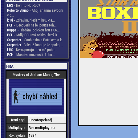
LHS
- Není to HotRod?
Roberto Bruno
- Ahoj, sháním závodní
vid...
kiwi
- Zdravim, hledam hru, kte...
PCH
- DeepSeek našel pouze toh...
Kuppa
- Hledám logickou hru z C6...
PCH
- Mdlý PCH má odzkoušený R...
Carpenter
- Souhlasím s Patrikem a k...
Carpenter
- Vše už funguje ke spokoj...
LHS
- Nerozporuju. Jen mě poba...
PCH
- Mas dve moznosti. 1. bu...
HRA
Mystery of Arkham Manor, The
Herní styl
[uncategorized]
Multiplayer
Bez multiplayeru
Rok vydání
1987