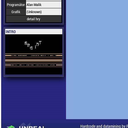
Programátor
Alan Malik
Grafik
(Unknown)
detail hry
INTRO
Hardcode and datamining by 