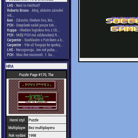
LHS
- Není to HotRod?
Roberto Bruno
- Ahoj, sháním závodní
vid...
kiwi
- Zdravim, hledam hru, kte...
PCH
- DeepSeek našel pouze toh...
Kuppa
- Hledám logickou hru z C6...
PCH
- Mdlý PCH má odzkoušený R...
Carpenter
- Souhlasím s Patrikem a k...
Carpenter
- Vše už funguje ke spokoj...
LHS
- Nerozporuju. Jen mě poba...
PCH
- Mas dve moznosti. 1. bu...
HRA
Puzzle Page #170, The
Herní styl
Puzzle
Multiplayer
Bez multiplayeru
Rok vydání
1998