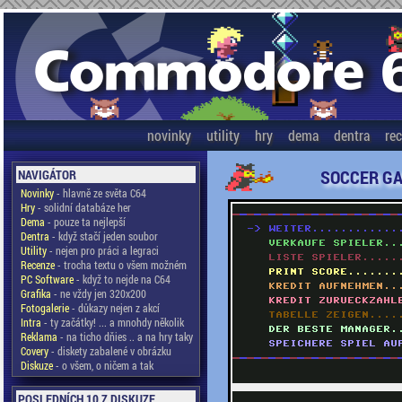
novinky
utility
hry
dema
dentra
re
SOCCER G
NAVIGÁTOR
Novinky
- hlavně ze světa C64
Hry
- solidní databáze her
Dema
- pouze ta nejlepší
Dentra
- když stačí jeden soubor
Utility
- nejen pro práci a legraci
Recenze
- trocha textu o všem možném
PC Software
- když to nejde na C64
Grafika
- ne vždy jen 320x200
Fotogalerie
- důkazy nejen z akcí
Intra
- ty začátky! ... a mnohdy několik
Reklama
- na ticho dňies .. a na hry taky
Covery
- diskety zabalené v obrázku
Diskuze
- o všem, o ničem a tak
POSLEDNÍCH 10 Z DISKUZE