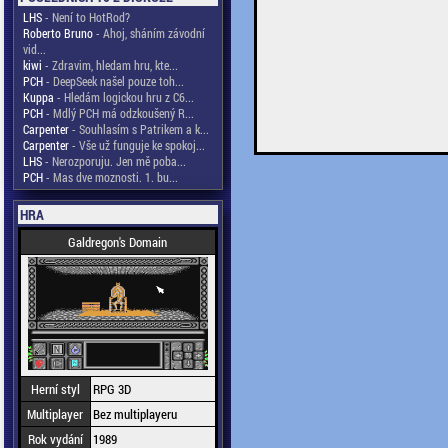
LHS
- Není to HotRod?
Roberto Bruno
- Ahoj, sháním závodní
vid...
kiwi
- Zdravim, hledam hru, kte...
PCH
- DeepSeek našel pouze toh...
Kuppa
- Hledám logickou hru z C6...
PCH
- Mdlý PCH má odzkoušený R...
Carpenter
- Souhlasím s Patrikem a k...
Carpenter
- Vše už funguje ke spokoj...
LHS
- Nerozporuju. Jen mě poba...
PCH
- Mas dve moznosti. 1. bu...
HRA
Galdregon's Domain
Herní styl
RPG 3D
Multiplayer
Bez multiplayeru
Rok vydání
1989