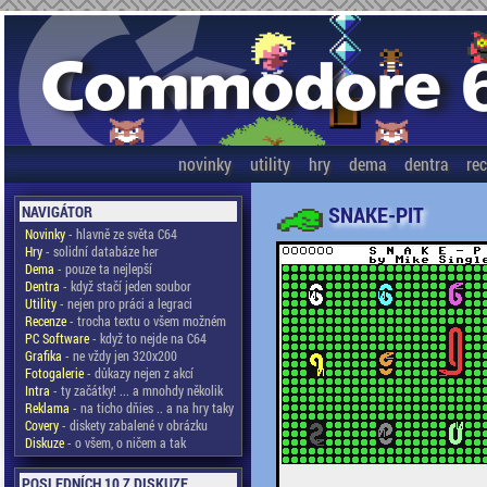
novinky
utility
hry
dema
dentra
re
SNAKE-PIT
NAVIGÁTOR
Novinky
- hlavně ze světa C64
Hry
- solidní databáze her
Dema
- pouze ta nejlepší
Dentra
- když stačí jeden soubor
Utility
- nejen pro práci a legraci
Recenze
- trocha textu o všem možném
PC Software
- když to nejde na C64
Grafika
- ne vždy jen 320x200
Fotogalerie
- důkazy nejen z akcí
Intra
- ty začátky! ... a mnohdy několik
Reklama
- na ticho dňies .. a na hry taky
Covery
- diskety zabalené v obrázku
Diskuze
- o všem, o ničem a tak
POSLEDNÍCH 10 Z DISKUZE