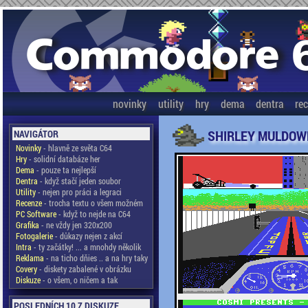
novinky
utility
hry
dema
dentra
re
SHIRLEY MULDOWN
NAVIGÁTOR
Novinky
- hlavně ze světa C64
Hry
- solidní databáze her
Dema
- pouze ta nejlepší
Dentra
- když stačí jeden soubor
Utility
- nejen pro práci a legraci
Recenze
- trocha textu o všem možném
PC Software
- když to nejde na C64
Grafika
- ne vždy jen 320x200
Fotogalerie
- důkazy nejen z akcí
Intra
- ty začátky! ... a mnohdy několik
Reklama
- na ticho dňies .. a na hry taky
Covery
- diskety zabalené v obrázku
Diskuze
- o všem, o ničem a tak
POSLEDNÍCH 10 Z DISKUZE