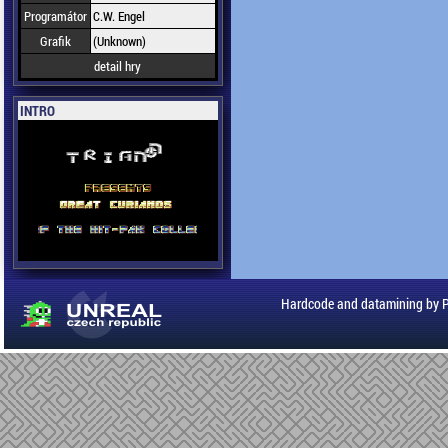
Programátor
C.W. Engel
Grafik
(Unknown)
detail hry
INTRO
Hardcode and datamining by 