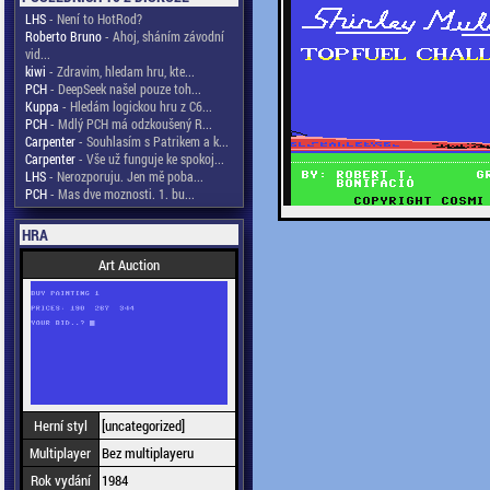
LHS
- Není to HotRod?
Roberto Bruno
- Ahoj, sháním závodní
vid...
kiwi
- Zdravim, hledam hru, kte...
PCH
- DeepSeek našel pouze toh...
Kuppa
- Hledám logickou hru z C6...
PCH
- Mdlý PCH má odzkoušený R...
Carpenter
- Souhlasím s Patrikem a k...
Carpenter
- Vše už funguje ke spokoj...
LHS
- Nerozporuju. Jen mě poba...
PCH
- Mas dve moznosti. 1. bu...
HRA
Art Auction
Herní styl
[uncategorized]
Multiplayer
Bez multiplayeru
Rok vydání
1984